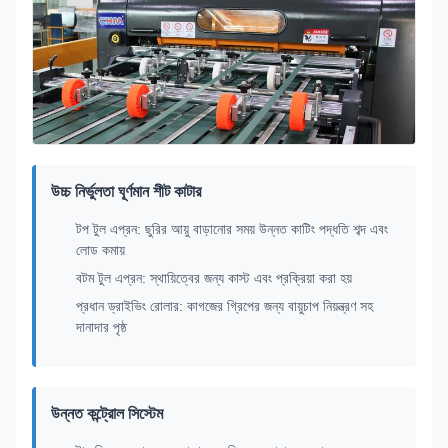
উচ্চ নির্ভুলতা ঘূর্ণমান শীট কাটার
টপ টুল এপ্রন: ছুরির আয়ু বাড়ানোর সময় উন্নত কাটিং পদ্ধতি শব্দ এবং
লোড কমায়
বটম টুল এপ্রন: স্থায়িত্বের জন্য কাস্ট এবং প্রক্রিয়া করা হয়
প্রধান ড্রাইভিং রোলার: কাগজের গ্রিপের জন্য বায়ুচাপ নিয়ন্ত্রণ সহ
দানাদার পৃষ্ঠ
উন্নত কন্ট্রোল সিস্টেম