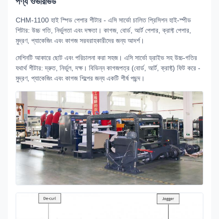
পণ্য ওভারভিউ
CHM-1100 হাই স্পিড পেপার শীটার - এসি সার্ভো চালিত প্রিসিশন হাই-স্পীড
শিটার: উচ্চ গতি, নির্ভুলতা এবং দক্ষতা। কাগজ, বোর্ড, আর্ট পেপার, ক্রাফ্ট পেপার,
মুদ্রণ, প্যাকেজিং এবং কাগজ সরবরাহকারীদের জন্য আদর্শ।
মেশিনটি আকারে ছোট এবং পরিচালনা করা সহজ। এসি সার্ভো ড্রাইভ সহ উচ্চ-গতির
যথার্থ শীটার: দ্রুত, নির্ভুল, দক্ষ। বিভিন্ন কাগজপত্র (বোর্ড, আর্ট, ক্রাফ্ট) ফিট করে -
মুদ্রণ, প্যাকেজিং এবং কাগজ শিল্পের জন্য একটি শীর্ষ পছন্দ।