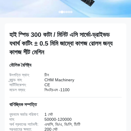
হাই স্পিড 300 কাটা / মিনিট এসি সার্ভো-ড্রাইভড
যথার্থ কাটিং ± 0.5 মিমি জাম্বো কাগজ রোলস জন্য
কাগজ শীট মেশিন
মৌলিক বৈশিষ্ট্য
উৎপত্তি স্থান:
চীন
ব্র্যান্ড নাম:
CHM Machinery
সার্টিফিকেশন:
CE
মডেল নম্বর:
সিএইচএম -1100
বাণিজ্যিক সম্পত্তি
ন্যূনতম অর্ডার পরিমাণ:
1 সেট
দাম:
50000-120000
অর্থ প্রদানের শর্তাবলী:
এল/সি, ডি/এ, ডি/পি, টি/টি
সরবরাহের ক্ষমতা:
200 সেট