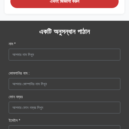
এখনই জিজ্ঞাসা করুন
একটি অনুসন্ধান পাঠান
নাম *
কোমপানির নাম :
ফোন নম্বর
ইমেইল *