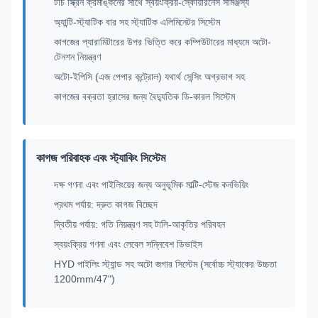
টাচ স্ক্রিন ক্রমাঙ্কনের সাথে স্বয়ংক্রিয়-স্কোয়ারনেস সামঞ্জস্য
অ্যান্টি-স্ট্যাটিক বার সহ স্ট্যাটিক এলিমিনেটর সিস্টেম
কাগজের প্যারামিটারের উপর ভিত্তি করে কম্পিউটারের মাধ্যমে অটো-
টেনশন নিয়ন্ত্রণ
অটো-ইপিসি (এজ পেপার কন্ট্রোল) যথার্থ সেন্সিং অগ্রভাগ সহ
কাগজের বক্রতা হ্রাসের জন্য বৈদ্যুতিক ডি-কারল সিস্টেম
কাগজ পরিবাহক এবং স্ট্যাকিং সিস্টেম
দক্ষ গণনা এবং পাইলিংয়ের জন্য অনুভূমিক মাল্টি-স্টেজ কনভিয়িং
প্রথম পর্যায়: দ্রুত কাগজ বিচ্ছেদ
দ্বিতীয় পর্যায়: গতি নিয়ন্ত্রণ সহ টালি-আকৃতির পরিবহন
স্বয়ংক্রিয় গণনা এবং লেবেল সন্নিবেশ ডিভাইস
HYD পাইলিং স্ট্যান্ড সহ অটো জগার সিস্টেম (সর্বোচ্চ স্ট্যাকের উচ্চতা
1200mm/47")