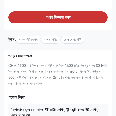
এখনই জিজ্ঞাসা করুন
ট্যাগ:
কাগজ শীট মেশিন
পেপার শিটার
রোল পেপার শীট
পণ্যের সারসংক্ষেপ
CHM-1100 হাই-স্পিড পেপার শীটার সর্বাধিক 1500 মিমি রিল ব্যাস সহ 60-500
জিএসএম কাগজ পরিচালনা করে। এসি সার্ভো ড্রাইভ, ±0.5 মিমি কাটিং নির্ভুলতা,
300 কাট/মিনিট গতি এবং একই সাথে 2টি রোল পরিচালনা করে। মুদ্রণ, প্যাকেজিং
এবং কাগজ শিল্পের জন্য আদর্শ।
পণ্যের বিবরণ
বিশেষভাবে তুলে ধরা:
কাগজ শীট কাটার মেশিন
,
টুইন ছুরি কাগজ শীট মেশিন
,
রোল পেপার শীট