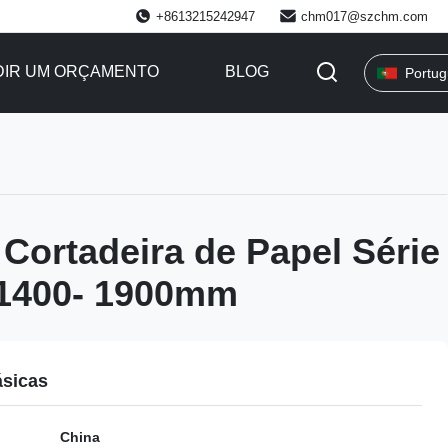
+8613215242947
chm017@szchm.com
DIR UM ORÇAMENTO
BLOG
Portu
Cortadeira de Papel Série
400- 1900mm
ásicas
China