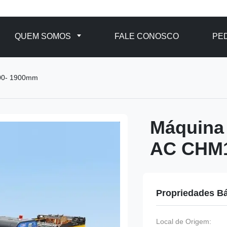
QUEM SOMOS
FALE CONOSCO
PE
400- 1900mm
Máquina 
AC CHM1
Propriedades B
Local de Origem: