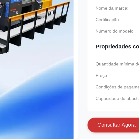
Nome da marca:
Certificação:
Número do modelo:
Propriedades co
Quantidade mínima de
Preço:
Condições de pagame
Capacidade de abast
C
o
n
s
u
l
t
a
r
A
g
o
r
a