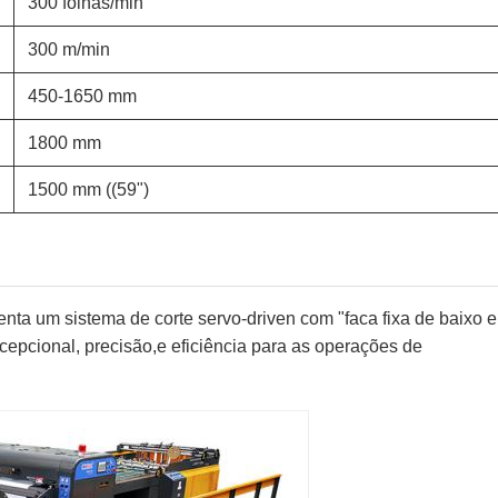
300 folhas/min
300 m/min
450-1650 mm
1800 mm
1500 mm ((59")
ta um sistema de corte servo-driven com "faca fixa de baixo e
xcepcional, precisão,e eficiência para as operações de