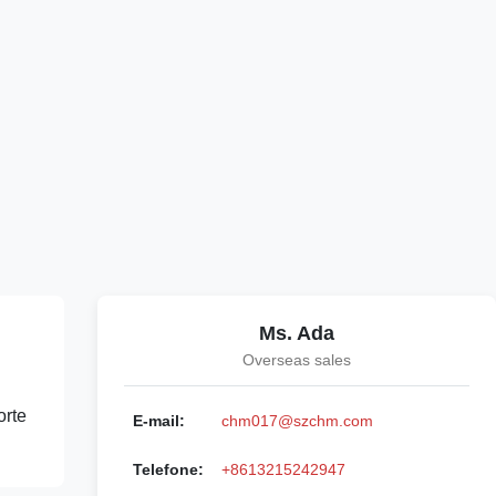
Ms. Ada
Overseas sales
orte
E-mail:
chm017@szchm.com
Telefone:
+8613215242947