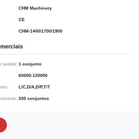
CHM Machinery
CE
CHM-1400/1700/1900
merciais
 pedido:
1 conjunto
60000-120000
nto:
L/C,D/A,D/P,T/T
ecimento:
200 conjuntos