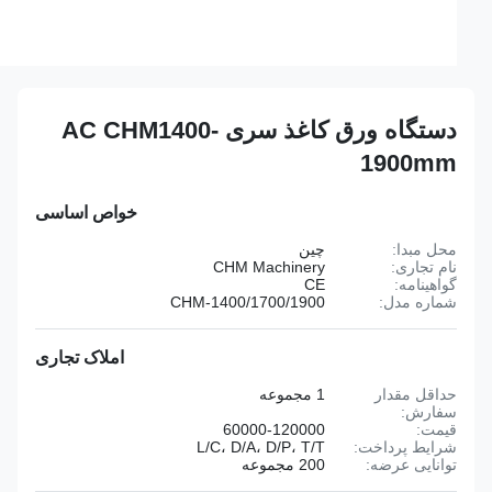
دستگاه ورق کاغذ سری AC CHM1400-
1900mm
خواص اساسی
محل مبدا:
چین
نام تجاری:
CHM Machinery
گواهینامه:
CE
شماره مدل:
CHM-1400/1700/1900
املاک تجاری
حداقل مقدار
1 مجموعه
سفارش:
قیمت:
60000-120000
شرایط پرداخت:
L/C، D/A، D/P، T/T
توانایی عرضه:
200 مجموعه