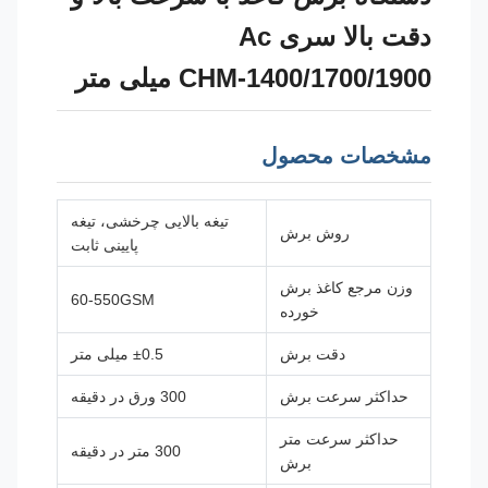
دقت بالا سری Ac
CHM-1400/1700/1900 میلی متر
مشخصات محصول
تیغه بالایی چرخشی، تیغه
روش برش
پایینی ثابت
وزن مرجع کاغذ برش
60-550GSM
خورده
دقت برش
±0.5 میلی متر
حداکثر سرعت برش
300 ورق در دقیقه
حداکثر سرعت متر
300 متر در دقیقه
برش