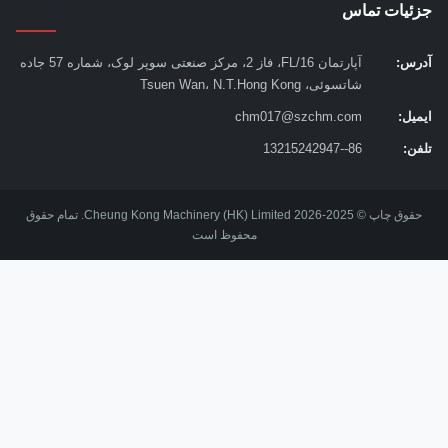
ئیات تماس
س:
آپارتمان 16/FL، فاز 2، مرکز صنعتی سوپر لوک، شماره 57 جاده
شاتسوئی، Tsuen Wan، N.T.Hong Kong
یل:
chm017@szchm.com
ن:
86--13215242947
حقوق چاپ © 2025-2026 Cheung Kong Machinery (HK) Limited. تمام حقوق
محفوظ است