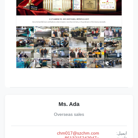
Ms. Ada
Overseas sales
ایمیل:
chm017@szchm.com
تلفن:
+8613215242947