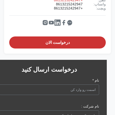
واتساپ:
8613215242947
ویچت:
+8613215242947
درخواست الان
درخواست ارسال کنید
نام *
نام شرکت :