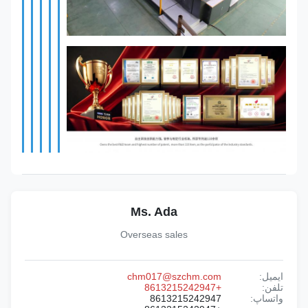
Ms. Ada
Overseas sales
ایمیل:
chm017@szchm.com
تلفن:
+8613215242947
واتساپ:
8613215242947