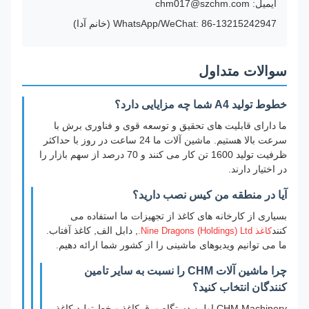
ایمیل: chm017@szchm.com
WhatsApp/WeChat: 86-13215242947 (خانم آدا)
سوالات متداول
خطوط تولید A4 شما چه مزایایی دارد؟
ما دارای قابلیت های تحقیق و توسعه قوی و فناوری برش با
سرعت بالا هستیم. ماشین آلات ما 24 ساعت در روز با حداکثر
ظرفیت تولید 1600 تن کار می کنند و 70 درصد از سهم بازار را
در اختیار دارند.
آیا در منطقه من کیس نصب دارید؟
بسیاری از کارخانه های کاغذ از تجهیزات ما استفاده می
کنند
, دابل الف, کاغذ آفتاب.
کاغذ Nine Dragons (Holdings) Ltd.
ما می توانیم ویدیوهای ماشینی را از کشور شما ارائه دهیم.
چرا ماشین آلات CHM را نسبت به سایر تامین
کنندگان انتخاب کنید؟
CHM Machinery اولین دستگاه ورق کاغذ و خط تولید کاغذ