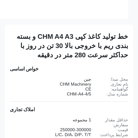
خط تولید کاغذ کپی CHM A4 A3 و بسته
بندی ریم با خروجی بالا 30 تن در روز با
حداکثر سرعت 280 متر در دقیقه
خواص اساسی
محل مبدا:
چین
نام تجاری:
CHM Machinery
گواهینامه:
CE
شماره مدل:
CHM-A4-4/5
املاک تجاری
حداقل مقدار
1 مجموعه
سفارش:
قیمت:
250000-300000
شرایط پرداخت:
L/C، D/A، D/P، T/T