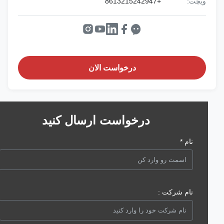
ویچت:
+8613215242947
درخواست الان
درخواست ارسال کنید
نام *
نام شرکت :