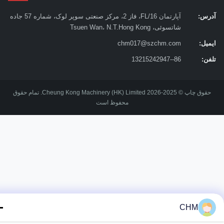
س:
آپارتمان 16/FL، فاز 2، مرکز صنعتی سوپر لوک، شماره 57 جاده
شاتسوئی، Tsuen Wan، N.T.Hong Kong
یل:
chm017@szchm.com
ن:
86--13215242947
حقوق چاپ © 2025-2026 Cheung Kong Machinery (HK) Limited. تمام حقوق
محفوظ است
CHM