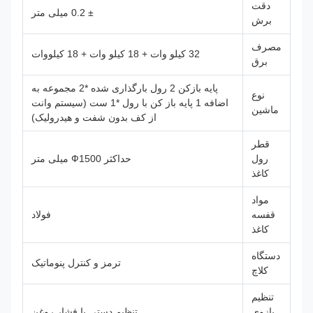
دقت
± 0.2 میلی متر
برش
مصرف
32 کیلو وات + 18 کیلو وات + 18 کیلووات
برق
پایه بازکن 2 رول بارگذاری شده *2 مجموعه به
نوع
اضافه 1 پایه باز کن با رول *1 ست (سیستم وانت
ماشین
از کف بدون شفت و هیدرولیک)
قطر
رول
حداکثر Ф1500 میلی متر
کاغذ
مواد
قفسه
فولاد
کاغذ
دستگاه
ترمز و کنترل پنوماتیک
کلاچ
تنظیم
بازوی
تنظیم دستی با فشار روغن