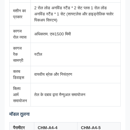
2 रोल लोड अनविंड स्टैंड * 2 सेट प्लस 1 रोल लोड
मशीन का
अनविंड स्टैंड * 1 सेट (शाफ्टलेस और हाइड्रोलिक फ्लोर
प्रकार
पिकअप सिस्टम)
कागज
अधिकतम. एफ1500 मिमी
रोल व्यास
कागज
रैक
स्टील
सामग्री
क्लच
वायवीय ब्रेक और नियंत्रण
डिवाइस
क्लिप
आर्म
तेल के दबाव द्वारा मैन्युअल समायोजन
समायोजन
मॉडल तुलना
पैरामीटर
CHM-A4-4
CHM-A4-5