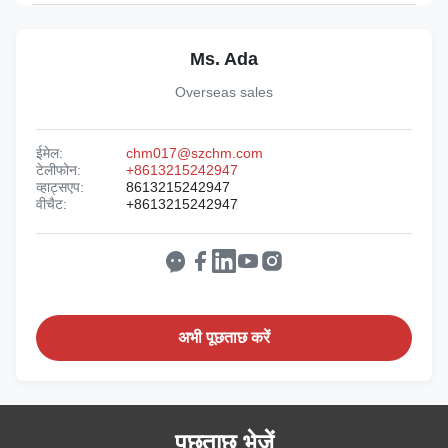
Ms. Ada
Overseas sales
ईमेल:
chm017@szchm.com
टेलीफोन:
+8613215242947
व्हाट्सएप:
8613215242947
वीचैट:
+8613215242947
अभी पूछताछ करें
पूछताछ भेजें