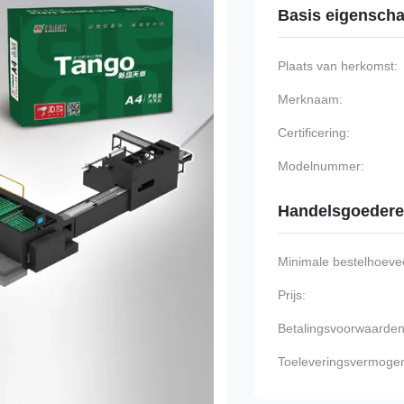
Basis eigensch
Plaats van herkomst:
Merknaam:
Certificering:
Modelnummer:
Handelsgoeder
Minimale bestelhoevee
Prijs:
Betalingsvoorwaarden
Toeleveringsvermoge