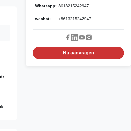
Whatsapp:
8613215242947
wechat:
+8613215242947
Nu aanvragen
ydr
uk