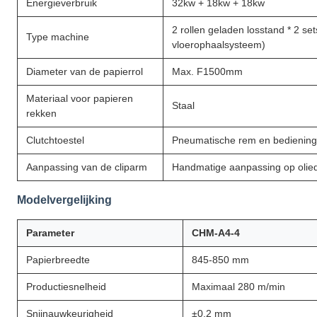
Energieverbruik
32kw + 18kw + 18kw
2 rollen geladen losstand * 2 set
Type machine
vloerophaalsysteem)
Diameter van de papierrol
Max. F1500mm
Materiaal voor papieren
Staal
rekken
Clutchtoestel
Pneumatische rem en bediening
Aanpassing van de cliparm
Handmatige aanpassing op olie
Modelvergelijking
Parameter
CHM-A4-4
Papierbreedte
845-850 mm
Productiesnelheid
Maximaal 280 m/min
Snijnauwkeurigheid
±0,2 mm