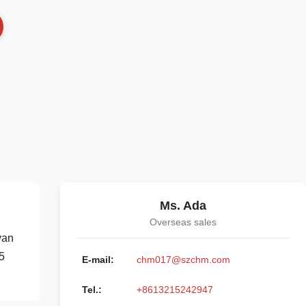
Ms. Ada
Overseas sales
van
5
E-mail:
chm017@szchm.com
Tel.:
+8613215242947