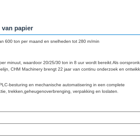
 van papier
an 600 ton per maand en snelheden tot 280 m/min
er minuut, waardoor 20/25/30 ton in 8 uur wordt bereikt.Als oorspronke
ielijn, CHM Machinery brengt 22 jaar van continu onderzoek en ontwikk
, PLC-besturing en mechanische automatisering in een complete
ectie, trekken,geheugenoverbrenging, verpakking en loslaten.