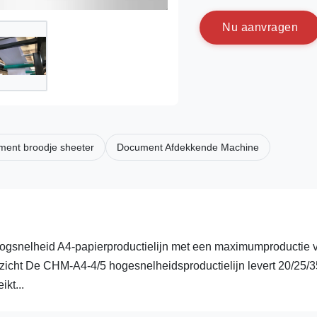
N
u
a
a
n
v
r
a
g
e
n
ent broodje sheeter
Document Afdekkende Machine
gsnelheid A4-papierproductielijn met een maximumproductie 
zicht De CHM-A4-4/5 hogesnelheidsproductielijn levert 20/25/3
kt...