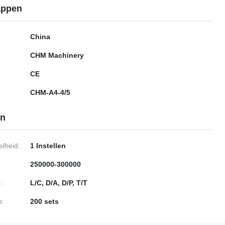
appen
China
CHM Machinery
CE
CHM-A4-4/5
en
lheid:
1 Instellen
250000-300000
:
L/C, D/A, D/P, T/T
n:
200 sets