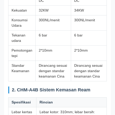
DC
DC
Kekuatan
32KW
34KW
Konsumsi
300NL/menit
300NL/menit
Udara
Tekanan
6 bar
6 bar
udara
Pemotongan
2*10mm
2*10mm
tepi
Standar
Dirancang sesuai
Dirancang sesuai
Keamanan
dengan standar
dengan standar
keamanan Cina
keamanan Cina
2. CHM-A4B Sistem Kemasan Ream
Spesifikasi
Rincian
Lebar kertas
Lebar kotor: 310mm; lebar bersih: