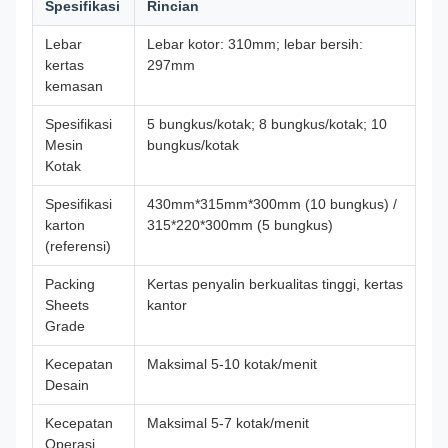
Spesifikasi
Rincian
Lebar
Lebar kotor: 310mm; lebar bersih:
kertas
297mm
kemasan
Spesifikasi
5 bungkus/kotak; 8 bungkus/kotak; 10
Mesin
bungkus/kotak
Kotak
Spesifikasi
430mm*315mm*300mm (10 bungkus) /
karton
315*220*300mm (5 bungkus)
(referensi)
Packing
Kertas penyalin berkualitas tinggi, kertas
Sheets
kantor
Grade
Kecepatan
Maksimal 5-10 kotak/menit
Desain
Kecepatan
Maksimal 5-7 kotak/menit
Operasi