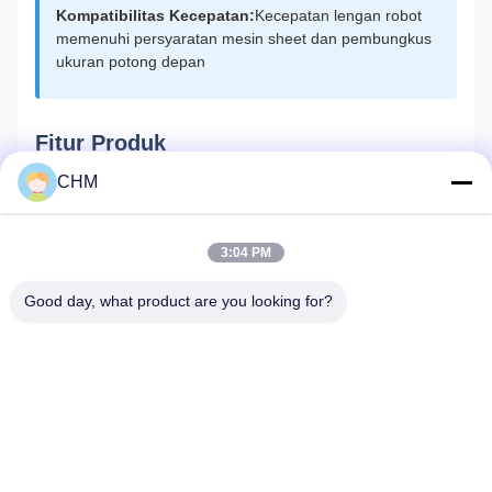
Kompatibilitas Kecepatan:
Kecepatan lengan robot
memenuhi persyaratan mesin sheet dan pembungkus
ukuran potong depan
Fitur Produk
CHM
Kelas perlindungan mencapai IP54 - tahan air dan debu
Keakuratan penentuan posisi berulang ± 0,1 mm
3:04 PM
Good day, what product are you looking for?
Ms. Ada
Overseas sales
E-mail:
chm017@szchm.com
Telp:
+8613215242947
ada apa:
8613215242947
Wechat
+8613215242947