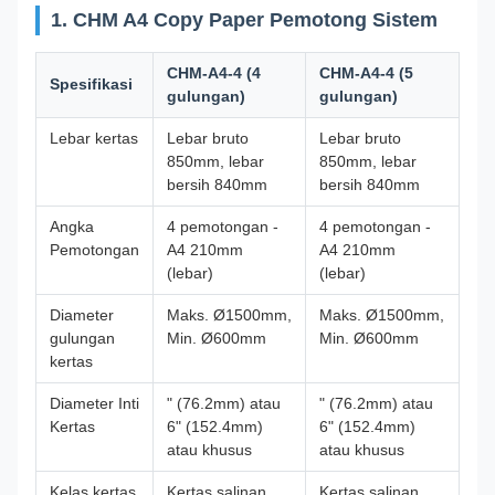
1. CHM A4 Copy Paper Pemotong Sistem
CHM-A4-4 (4
CHM-A4-4 (5
Spesifikasi
gulungan)
gulungan)
Lebar kertas
Lebar bruto
Lebar bruto
850mm, lebar
850mm, lebar
bersih 840mm
bersih 840mm
Angka
4 pemotongan -
4 pemotongan -
Pemotongan
A4 210mm
A4 210mm
(lebar)
(lebar)
Diameter
Maks. Ø1500mm,
Maks. Ø1500mm,
gulungan
Min. Ø600mm
Min. Ø600mm
kertas
Diameter Inti
" (76.2mm) atau
" (76.2mm) atau
Kertas
6" (152.4mm)
6" (152.4mm)
atau khusus
atau khusus
Kelas kertas
Kertas salinan
Kertas salinan