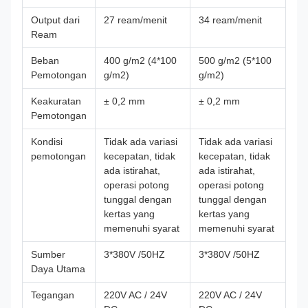
Output dari
27 ream/menit
34 ream/menit
Ream
Beban
400 g/m2 (4*100
500 g/m2 (5*100
Pemotongan
g/m2)
g/m2)
Keakuratan
± 0,2 mm
± 0,2 mm
Pemotongan
Kondisi
Tidak ada variasi
Tidak ada variasi
pemotongan
kecepatan, tidak
kecepatan, tidak
ada istirahat,
ada istirahat,
operasi potong
operasi potong
tunggal dengan
tunggal dengan
kertas yang
kertas yang
memenuhi syarat
memenuhi syarat
Sumber
3*380V /50HZ
3*380V /50HZ
Daya Utama
Tegangan
220V AC / 24V
220V AC / 24V