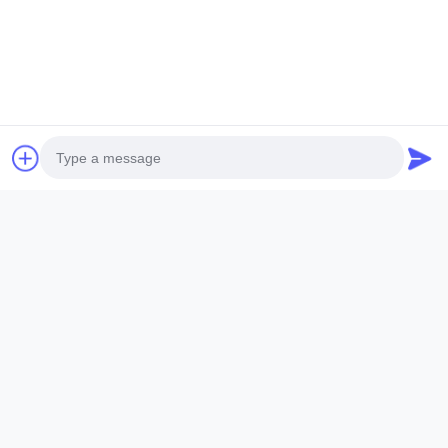
wechat:
Ajukan Pertanyaan Sekarang
Kirim Pertanyaan
Photo
Nama *
Video Call
Audio Call
Nama Perusahaan :