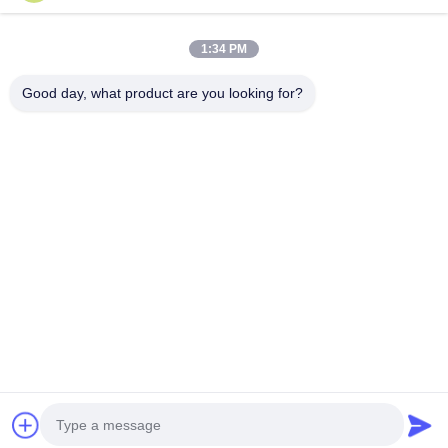
Lặp lại độ chính xác định vị ± 0,1mm
1:34 PM
Good day, what product are you looking for?
Ms. Ada
Overseas sales
E-mail:
chm017@szchm.com
Điện thoại:
+8613215242947
whatsapp:
8613215242947
wechat:
+8613215242947
Yêu Cầu Ngay