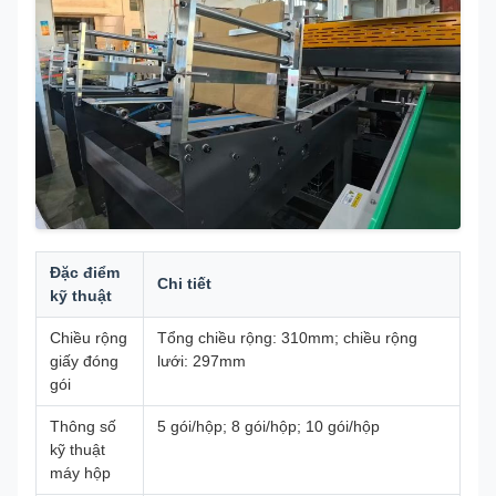
Đặc điểm
Chi tiết
kỹ thuật
Chiều rộng
Tổng chiều rộng: 310mm; chiều rộng
giấy đóng
lưới: 297mm
gói
Thông số
5 gói/hộp; 8 gói/hộp; 10 gói/hộp
kỹ thuật
máy hộp