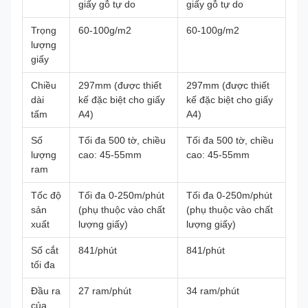
giấy gỗ tự do
giấy gỗ tự do
Trọng
60-100g/m2
60-100g/m2
lượng
giấy
Chiều
297mm (được thiết
297mm (được thiết
dài
kế đặc biệt cho giấy
kế đặc biệt cho giấy
tấm
A4)
A4)
Số
Tối đa 500 tờ, chiều
Tối đa 500 tờ, chiều
lượng
cao: 45-55mm
cao: 45-55mm
ram
Tốc độ
Tối đa 0-250m/phút
Tối đa 0-250m/phút
sản
(phụ thuộc vào chất
(phụ thuộc vào chất
xuất
lượng giấy)
lượng giấy)
Số cắt
841/phút
841/phút
tối đa
Đầu ra
27 ram/phút
34 ram/phút
của