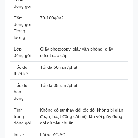
đóng gói
Tấm
70-100g/m2
đóng gói
Trọng
lượng
Lớp
Giấy photocopy, giấy văn phòng, giấy
đóng gói
offset cao cấp
Tốc độ
Tối đa 50 ram/phút
thiết kế
Tốc độ
Tối đa 35 ram/phút
hoạt
động
Tình
Không có sự thay đổi tốc độ, không bị gián
trạng
đoạn, hoạt động cắt một lần với giấy đóng
đóng gói
gói đủ tiêu chuẩn
lái xe
Lái xe AC AC