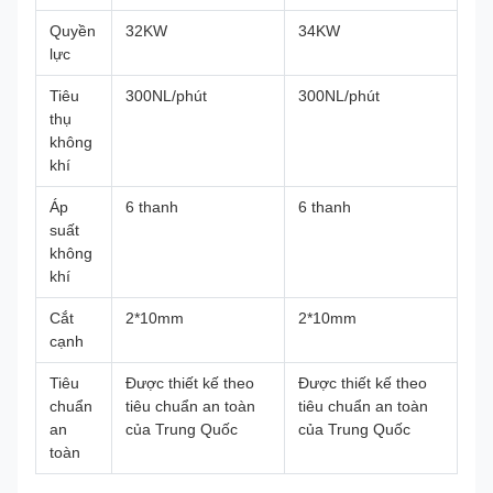
Quyền
32KW
34KW
lực
Tiêu
300NL/phút
300NL/phút
thụ
không
khí
Áp
6 thanh
6 thanh
suất
không
khí
Cắt
2*10mm
2*10mm
cạnh
Tiêu
Được thiết kế theo
Được thiết kế theo
chuẩn
tiêu chuẩn an toàn
tiêu chuẩn an toàn
an
của Trung Quốc
của Trung Quốc
toàn