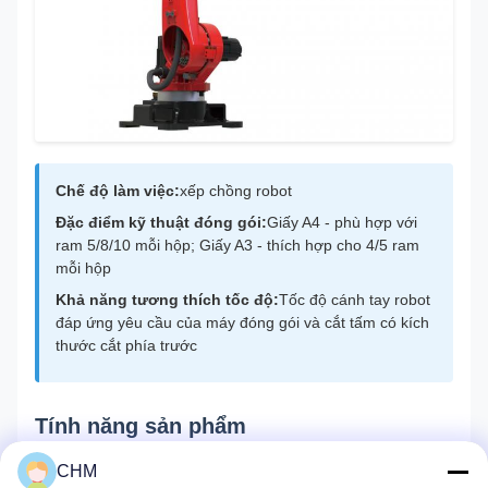
Chế độ làm việc:
xếp chồng robot
Đặc điểm kỹ thuật đóng gói:
Giấy A4 - phù hợp với
ram 5/8/10 mỗi hộp; Giấy A3 - thích hợp cho 4/5 ram
mỗi hộp
Khả năng tương thích tốc độ:
Tốc độ cánh tay robot
đáp ứng yêu cầu của máy đóng gói và cắt tấm có kích
thước cắt phía trước
Tính năng sản phẩm
Cấp bảo vệ đạt IP54 - chống nước và bụi
CHM