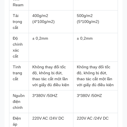
Ream
Tải
400g/m2
500g/m2
trọng
(4*100g/m2)
(5*100g/m2)
cắt
Độ
± 0,2mm
± 0,2mm
chính
xác
cắt
Tình
Không thay đổi tốc
Không thay đổi tốc
trạng
độ, không bị đứt,
độ, không bị đứt,
cắt
thao tác cắt một lần
thao tác cắt một lần
với giấy đủ điều kiện
với giấy đủ điều kiện
Nguồn
3*380V /50HZ
3*380V /50HZ
điện
chính
Điện
220V AC /24V DC
220V AC /24V DC
áp