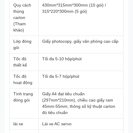
Quy cách
430mm*315mm*300mm (10 gói) /
thùng
315*220*300mm (5 gói)
carton
(Tham
khảo)
Lớp đóng
Giấy photocopy, giấy văn phòng cao cấp
gói
Tốc độ
Tối đa 5-10 hộp/phút
thiết kế
Tốc độ
Tối đa 5-7 hộp/phút
hoạt động
Tình trạng
Giấy A4 đạt tiêu chuẩn
đóng gói
(297mm*210mm), chiều cao giấy ram
45mm-55mm; thông số kỹ thuật carton
đủ tiêu chuẩn
lái xe
Lái xe AC servo