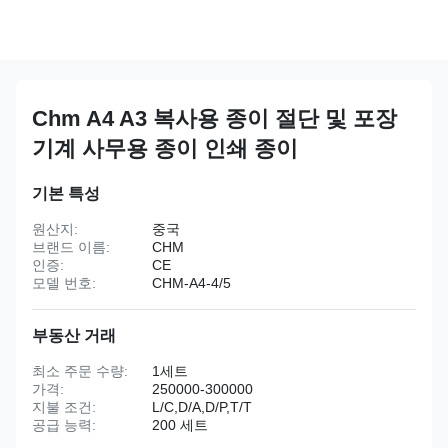
Chm A4 A3 복사용 종이 절단 및 포장
기계 사무용 종이 인쇄 종이
기본 특성
원산지:
중국
브랜드 이름:
CHM
인증:
CE
모델 번호:
CHM-A4-4/5
부동산 거래
최소 주문 수량:
1세트
가격:
250000-300000
지불 조건:
L/C,D/A,D/P,T/T
공급 능력:
200 세트