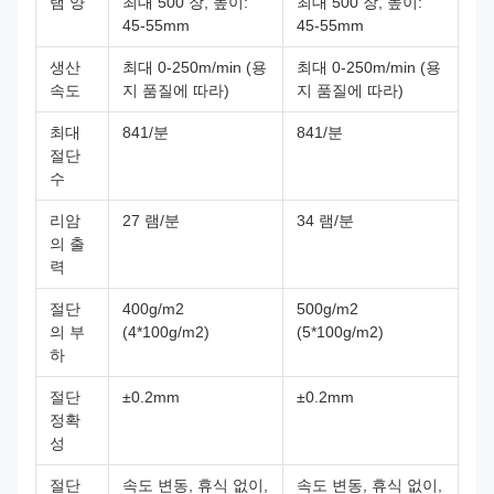
램 양
최대 500 장, 높이:
최대 500 장, 높이:
45-55mm
45-55mm
생산
최대 0-250m/min (용
최대 0-250m/min (용
속도
지 품질에 따라)
지 품질에 따라)
최대
841/분
841/분
절단
수
리암
27 램/분
34 램/분
의 출
력
절단
400g/m2
500g/m2
의 부
(4*100g/m2)
(5*100g/m2)
하
절단
±0.2mm
±0.2mm
정확
성
절단
속도 변동, 휴식 없이,
속도 변동, 휴식 없이,