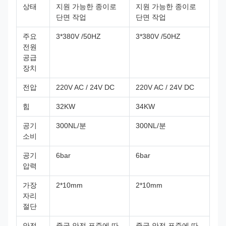
상태
지원 가능한 종이로
지원 가능한 종이로
단면 작업
단면 작업
주요
3*380V /50HZ
3*380V /50HZ
전원
공급
장치
전압
220V AC / 24V DC
220V AC / 24V DC
힘
32KW
34KW
공기
300NL/분
300NL/분
소비
공기
6bar
6bar
압력
가장
2*10mm
2*10mm
자리
절단
안전
중국 안전 표준에 따
중국 안전 표준에 따