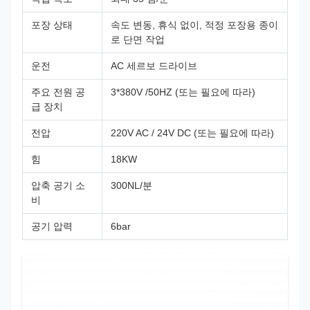
포장 상태
속도 변동, 휴식 없이, 적정 포장용 종이
로 단면 작업
운전
AC 세르보 드라이브
주요 전원 공
3*380V /50HZ (또는 필요에 따라)
급 장치
전압
220V AC / 24V DC (또는 필요에 따라)
힘
18KW
압축 공기 소
300NL/분
비
공기 압력
6bar