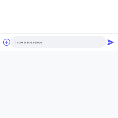
위챗:
+8613215242947
지금 문의
문의 를 보내십시오
Photo
이름 *
Video Call
Audio Call
회사명 :