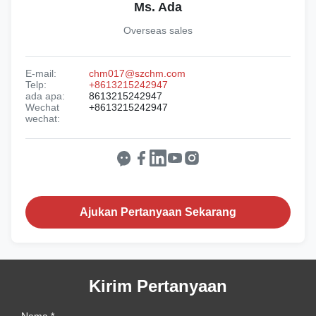
Ms. Ada
Overseas sales
E-mail:
chm017@szchm.com
Telp:
+8613215242947
ada apa:
8613215242947
Wechat
+8613215242947
wechat:
Ajukan Pertanyaan Sekarang
Kirim Pertanyaan
Nama *