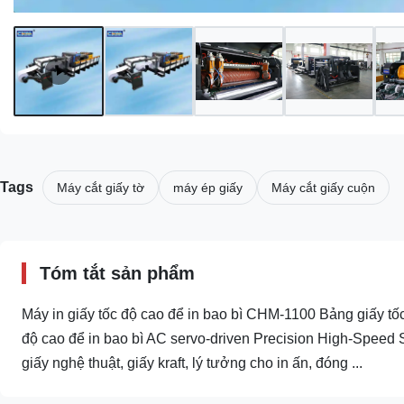
Tags
Máy cắt giấy tờ
máy ép giấy
Máy cắt giấy cuộn
Tóm tắt sản phẩm
Máy in giấy tốc độ cao để in bao bì CHM-1100 Bảng giấy t
độ cao để in bao bì AC servo-driven Precision High-Speed Sh
giấy nghệ thuật, giấy kraft, lý tưởng cho in ấn, đóng ...