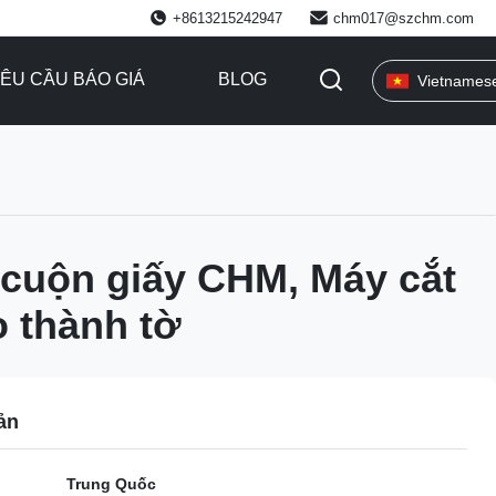
+8613215242947
chm017@szchm.com
ÊU CẦU BÁO GIÁ
BLOG
Vietnames
cuộn giấy CHM, Máy cắt
 thành tờ
ản
Trung Quốc