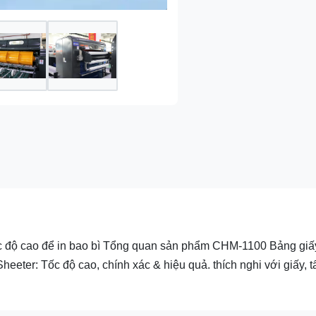
ốc độ cao để in bao bì Tổng quan sản phẩm CHM-1100 Bảng giấ
eeter: Tốc độ cao, chính xác & hiệu quả. thích nghi với giấy, t