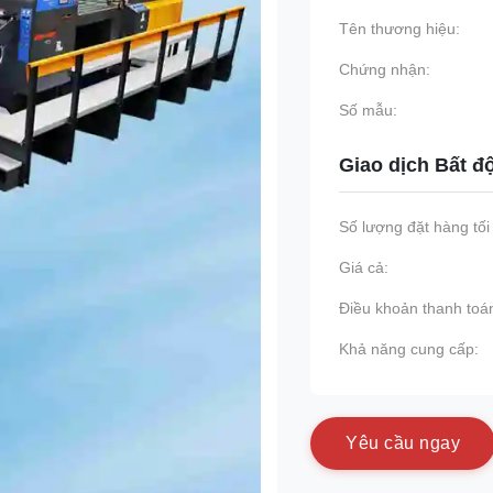
Tên thương hiệu:
Chứng nhận:
Số mẫu:
Giao dịch Bất đ
Số lượng đặt hàng tối 
Giá cả:
Điều khoản thanh toá
Khả năng cung cấp:
Y
ê
u
c
ầ
u
n
g
a
y