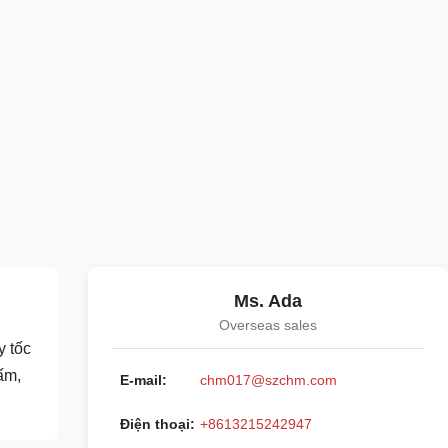
Ms. Ada
Overseas sales
y tốc
ấm,
E-mail:
chm017@szchm.com
Điện thoại:
+8613215242947