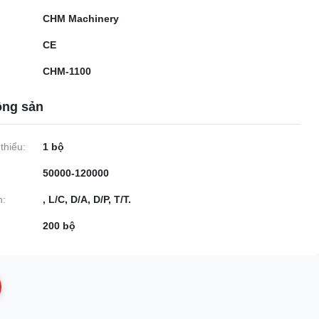
CHM Machinery
CE
CHM-1100
ộng sản
thiểu:
1 bộ
50000-120000
n:
, L/C, D/A, D/P, T/T.
200 bộ