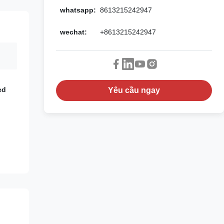
whatsapp:
8613215242947
wechat:
+8613215242947
ed
Yêu cầu ngay