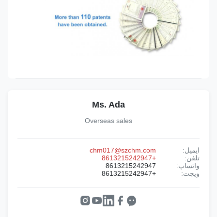
Ms. Ada
Overseas sales
ایمیل:
chm017@szchm.com
تلفن:
+8613215242947
واتساپ:
8613215242947
ویچت:
+8613215242947