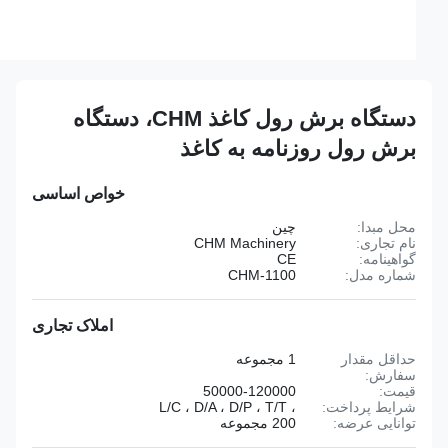
دستگاه برش رول کاغذ CHM، دستگاه
برش رول روزنامه به کاغذ
خواص اساسی
محل مبدا:
چین
نام تجاری:
CHM Machinery
گواهینامه:
CE
شماره مدل:
CHM-1100
املاک تجاری
حداقل مقدار
1 مجموعه
سفارش:
قیمت:
50000-120000
شرایط پرداخت:
، L/C ، D/A ، D/P ، T/T
توانایی عرضه:
200 مجموعه