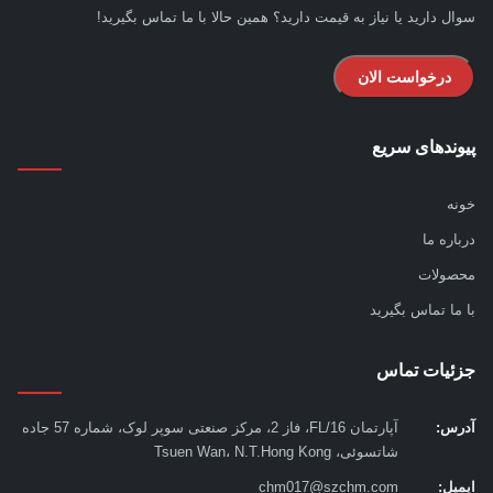
ل دارید یا نیاز به قیمت دارید؟ همین حالا با ما تماس بگیرید!
درخواست الان
ندهای سریع
ه
اره ما
ولات
ما تماس بگیرید
ئیات تماس
س:
آپارتمان 16/FL، فاز 2، مرکز صنعتی سوپر لوک، شماره 57 جاده
شاتسوئی، Tsuen Wan، N.T.Hong Kong
یل:
chm017@szchm.com