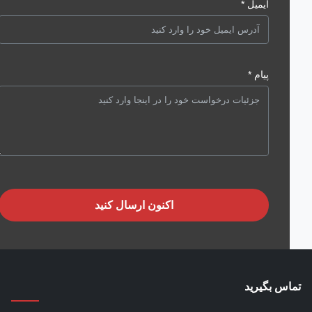
ایمیل *
پیام *
اکنون ارسال کنید
س بگیرید