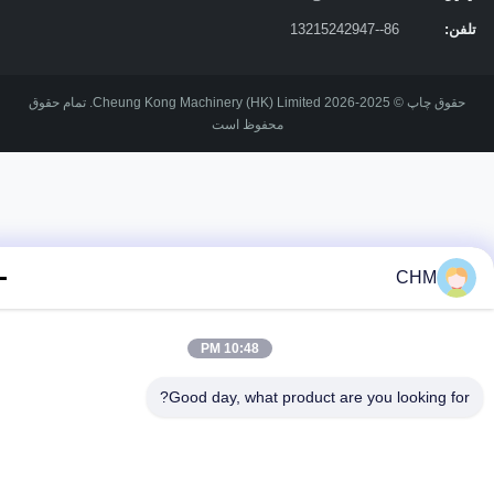
ن:
86--13215242947
حقوق چاپ © 2025-2026 Cheung Kong Machinery (HK) Limited. تمام حقوق
محفوظ است
CHM
10:48 PM
Good day, what product are you looking fo