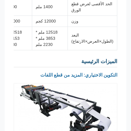
الحد الأقصى لعرض قطع
1400 ملم
1700 ملم
الورق
وزن
12000 كجم
13000 كجم
12518 ملم *
12518 ملم *
البعد
3853 ملم *
4153 ملم *
(الطول×العرض×الارتفاع)
2230 ملم
2230 ملم
الميزات الرئيسية
التكوين الاختياري: المزيد من قطع اللفات