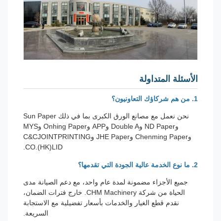
الأسئلة المتداولة
1. من هم شركاؤك التعاونيون؟
نحن نعمل مع مصانع الورق الكبرى بما في ذلك Sun Paper
وND Paper وDouble A وAPP وOnhing Paper وMYS
وChenming Paper وJHE Paper وC&CJOINTPRINTING
CO.(HK)LID.
2. ما نوع الخدمة عالية الجودة التي تقدمها؟
جميع الأجزاء مضمونة لمدة عام واحد، مع دعم الصيانة مدى
الحياة من شركة CHM Machinery. خارج فترات الضمان،
نقدم قطع الغيار والخدمات بأسعار تفضيلية مع الاستجابة
السريعة.