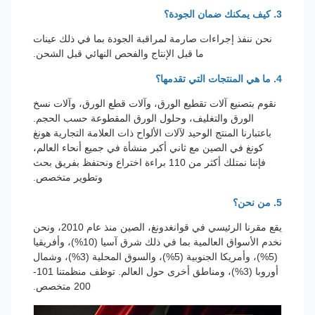
3. كيف يمكنك ضمان الجودة؟
نحن ننفذ إجراءات صارمة لمراقبة الجودة بما في ذلك عينات
ما قبل الإنتاج والفحص النهائي قبل الشحن.
4. ما هي المنتجات التي تقدمها؟
نقوم بتصنيع آلات تقطيع الورق، وآلات قطع الورق، وآلات نسخ
الورق والتغليف، وحلول الورق المقطوعة حسب الحجم.
باعتبارنا المنتج الوحيد لآلات الألواح ذات العلامة التجارية هونغ
كونغ في الصين مع ثاني أكبر منشأة في جميع أنحاء العالم،
فإننا نمتلك أكثر من 110 براءة اختراع ونحتفظ بفريق بحث
وتطوير متخصص.
5. من نحن؟
يقع مقرنا الرئيسي في قوانغدونغ، الصين منذ عام 2010، ونحن
نخدم الأسواق العالمية بما في ذلك شرق آسيا (10%)، وأفريقيا
(5%)، وأمريكا الجنوبية (5%)، والسوق المحلية (3%)، وشمال
أوروبا (3%)، ومناطق أخرى حول العالم. توظف منظمتنا 101-
200 متخصص.