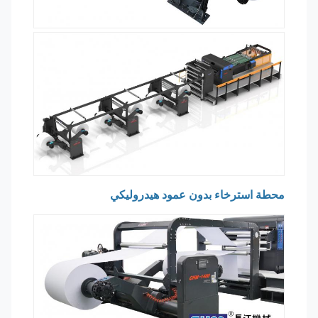
محطة استرخاء بدون عمود هيدروليكي