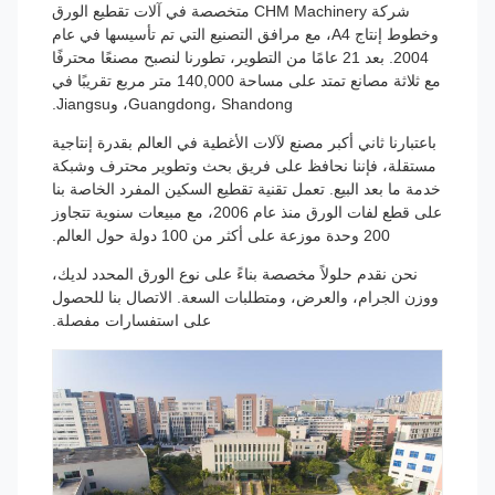
شركة CHM Machinery متخصصة في آلات تقطيع الورق
وخطوط إنتاج A4، مع مرافق التصنيع التي تم تأسيسها في عام
2004. بعد 21 عامًا من التطوير، تطورنا لنصبح مصنعًا محترفًا
مع ثلاثة مصانع تمتد على مساحة 140,000 متر مربع تقريبًا في
Guangdong، Shandong، وJiangsu.
باعتبارنا ثاني أكبر مصنع لآلات الأغطية في العالم بقدرة إنتاجية
مستقلة، فإننا نحافظ على فريق بحث وتطوير محترف وشبكة
خدمة ما بعد البيع. تعمل تقنية تقطيع السكين المفرد الخاصة بنا
على قطع لفات الورق منذ عام 2006، مع مبيعات سنوية تتجاوز
200 وحدة موزعة على أكثر من 100 دولة حول العالم.
نحن نقدم حلولاً مخصصة بناءً على نوع الورق المحدد لديك،
ووزن الجرام، والعرض، ومتطلبات السعة. الاتصال بنا للحصول
على استفسارات مفصلة.