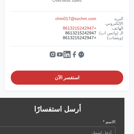
Overseas sales
البريد
chm017@szchm.com
الإلكتروني:
الهاتف:
+8613215242947
الـ (واتس اب):
8613215242947
(ويتشات):
+8613215242947
استفسر الآن
أرسل استفسارًا
الاسم *