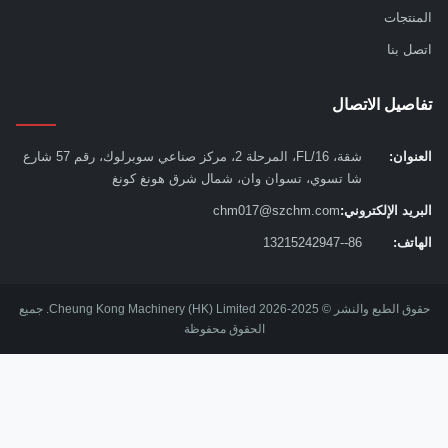
نتجات
ل بنا
صيل الاتصال
نوان:
شقة، 16/FL، المرحلة 2، مركز صناعي سوبرلوك، رقم 57 شارع
شا تسوي، تسوان وان، شمال شرق هونغ كونغ
يد الإلكتروني:
chm017@szchm.com
اتف:
86--13215242947
حقوق الطبع والنشر © 2025-2026 Cheung Kong Machinery (HK) Limited. جميع
الحقوق محفوظة