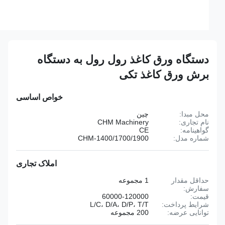
دستگاه ورق کاغذ رول رول به دستگاه
برش ورق کاغذ تکی
خواص اساسی
محل مبدا:
چین
نام تجاری:
CHM Machinery
گواهینامه:
CE
شماره مدل:
CHM-1400/1700/1900
املاک تجاری
حداقل مقدار
1 مجموعه
سفارش:
قیمت:
60000-120000
شرایط پرداخت:
L/C، D/A، D/P، T/T
توانایی عرضه:
200 مجموعه