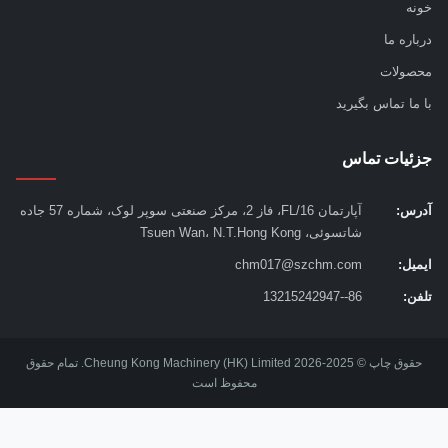
ه
اره ما
ولات
ما تماس بگیرید
ئیات تماس
س:
آپارتمان 16/FL، فاز 2، مرکز صنعتی سوپر لوک، شماره 57 جاده
شاتسوئی، Tsuen Wan، N.T.Hong Kong
یل:
chm017@szchm.com
ن:
86--13215242947
حقوق چاپ © 2025-2026 Cheung Kong Machinery (HK) Limited. تمام حقوق
محفوظ است