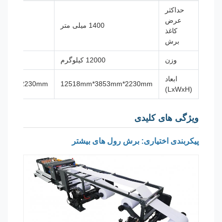
حداکثر
عرض
1400 میلی متر
1700 میلی متر
کاغذ
برش
وزن
12000 کیلوگرم
13000 کیلوگر
ابعاد
m*4153mm*2230mm
12518mm*3853mm*2230mm
(LxWxH)
ویژگی های کلیدی
پیکربندی اختیاری: برش رول های بیشتر