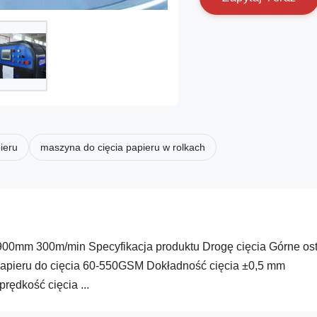
ieru
maszyna do cięcia papieru w rolkach
900mm 300m/min Specyfikacja produktu Drogę cięcia Górne os
 papieru do cięcia 60-550GSM Dokładność cięcia ±0,5 mm
ędkość cięcia ...