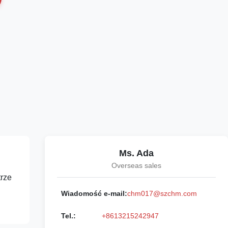
Ms. Ada
Overseas sales
trze
Wiadomość e-mail:
chm017@szchm.com
Tel.:
+8613215242947