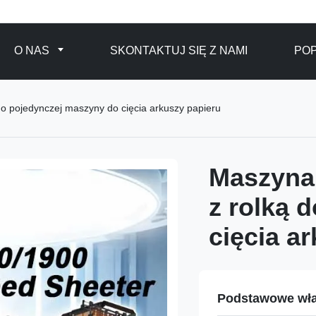
O NAS
SKONTAKTUJ SIĘ Z NAMI
POP
do pojedynczej maszyny do cięcia arkuszy papieru
Maszyna 
z rolką 
cięcia a
Podstawowe wła