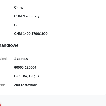
Chiny
CHM Machinery
CE
CHM-1400/1700/1900
handlowe
ienia:
1 zestaw
60000-120000
L/C, D/A, D/P, T/T
enia:
200 zestawów