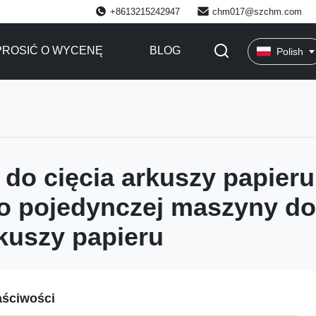
+8613215242947
chm017@szchm.com
ROSIĆ O WYCENĘ
BLOG
Polish
do cięcia arkuszy papieru
do pojedynczej maszyny do
rkuszy papieru
ściwości