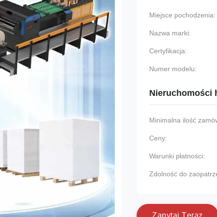
Miejsce pochodzenia:
Nazwa marki:
Certyfikacja:
Numer modelu:
Nieruchomości 
Minimalna ilość zamów
Ceny:
Warunki płatności:
Zdolność do zaopatrz
Z
a
p
y
t
a
j
T
e
r
a
z