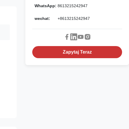
WhatsApp:
8613215242947
wechat:
+8613215242947
Zapytaj Teraz