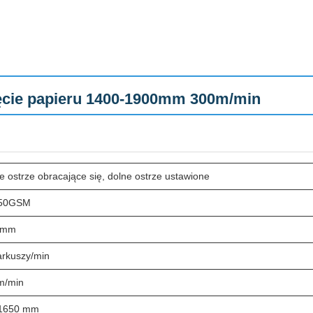
ęcie papieru 1400-1900mm 300m/min
 ostrze obracające się, dolne ostrze ustawione
550GSM
 mm
arkuszy/min
m/min
1650 mm