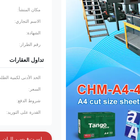
مكان المنشأ:
الاسم التجاري:
الشهادة:
رقم الطراز:
تداول العقارات
الحد الأدنى لكمية الطل
السعر:
شروط الدفع:
القدرة على التوريد:
ا
س
ت
ف
س
ر
ا
ل
آ
ن