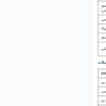
مود
كي)
لاذ
حكم
يكي
يلات
CH