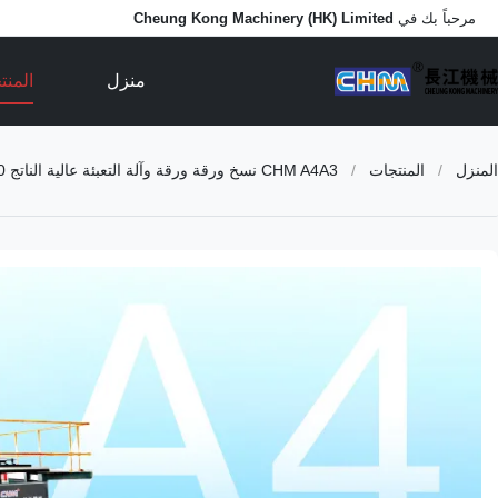
مرحباً بك في
Cheung Kong Machinery (HK) Limited
منزل
المن
المنزل
/
المنتجات
/
CHM A4A3 نسخ ورقة ورقة وآلة التعبئة عالية الناتج 30 طن في اليوم مع سرعة ماكس 280m / min