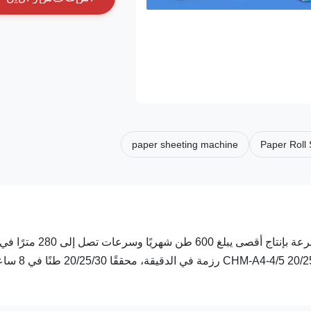
paper sheeting machine
Paper Roll
آلة تقطيع وتعبئة ورق النسخ CHM-A4 خط إنتاج ورق A4 عالي السرعة بإنتاج أقصى يبلغ 600 طن شهريًا وسرعات تصل إلى 280 مترًا 
الدقيقة نظرة عامة على المنتج يقدم خط الإنتاج عالي السرعة 5/35