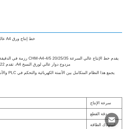
خط إنتاج ورق A4 عالي السرعة بإنتاج أقصى يبلغ 600 طن شهريًا وسرعات تصل إلى 280 مترًا في الدقيقة
مزدوج دوار عالي لورق النسخ A4، تقدم CHM Machinery 22 عامًا من البحث والتطوير المستمر لهذه المعدات المؤتمتة بالكامل.
يجمع هذا 
سرعة الإنتاج
دقة القطع
استهلاك الطاقة