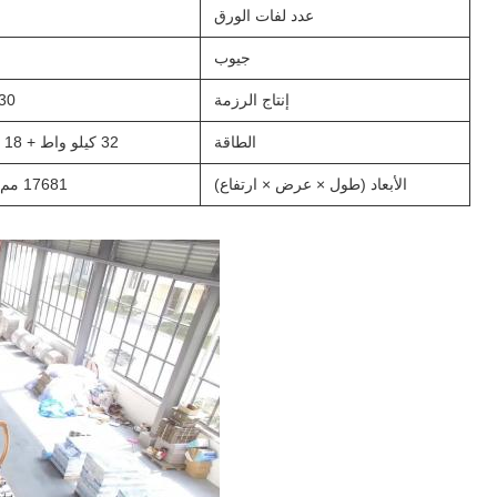
عدد لفات الورق
جيوب
إنتاج الرزمة
30 رزمة/دقيقة كحد أق
الطاقة
32 كيلو واط + 18 كيلو واط + 18 كيلو واط
الأبعاد (طول × عرض × ارتفاع)
17681 مم × 4140 مم × 3190 مم