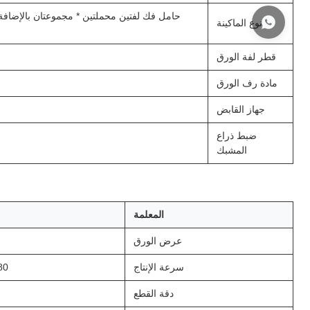
حامل فك لفتين محملتين * مجموعتان بالإضافة
نوع الماكينة
قطر لفة الورق
مادة رف الورق
جهاز القابض
ضبط ذراع
المشبك
المعلمة
عرض الورق
سرعة الإنتاج
280 متر/دقي
دقة القطع