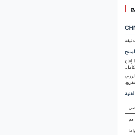
ج
منتج
ة لأول خط إنتاج
يع الرزم،
فريغ.
فنية