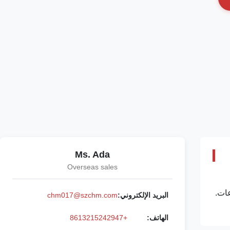
Ms. Ada
Overseas sales
في
CHM-A4-4/5 20/2 رزمة في الدقيقة، محققًا 20/25/30 طنًا في 8 ساعات.
البريد الإلكتروني:
chm017@szchm.com
الهاتف:
+8613215242947