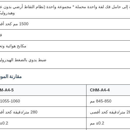
 إلى حامل فك لفة واحدة محملة * مجموعة واحدة (نظام التقاط أرضي بدون ع
وهيدرولي
1500 مم كحد أقصى
فو
مكابح هوائية وت
ضبط يدوي بالضغط الهيدرول
مقارنة المود
M-A4-5
CHM-A4-4
845-850 مم
1055-1060 مم
قة كحد أقصى
280 متر/دقيقة كحد أقصى
±0.2 مم
±0.2 مم