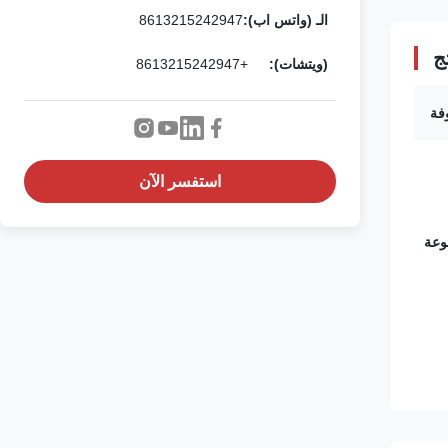
الـ (واتس اب):
8613215242947
ج
(ويتشات):
+8613215242947
فة
استفسر الآن
ة الحامل *1 مجموعة