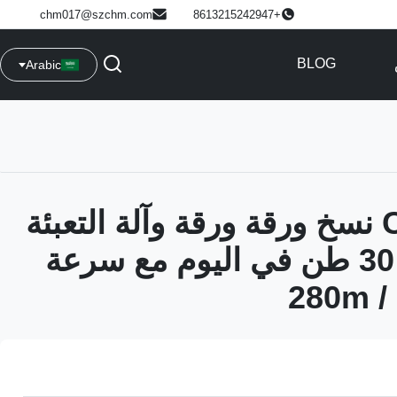
chm017@szchm.com
+8613215242947
BLOG
Arabic
CHM A4A3 نسخ ورقة ورقة وآلة التعبئة
عالية الناتج 30 طن في اليوم مع سرعة