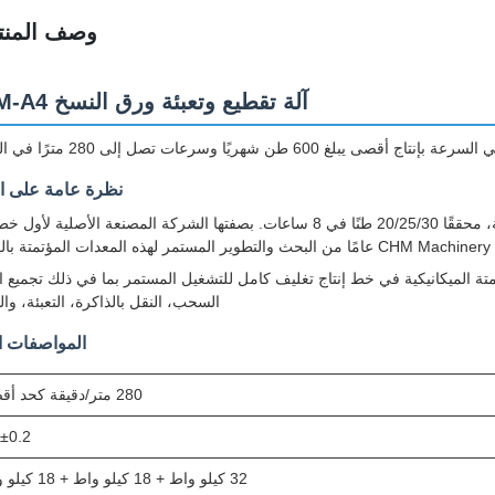
وصف المنت
آلة تقطيع وتعبئة ورق النسخ CHM-A4
نظرة عامة على ال
يقدم خط الإنتاج عالي السرعة CHM-A4-4/5 20/25/35 رزمة في الدقيقة، محققًا 20/25/30 طنًا في 8 ساعات. بصفتها الشركة المصنعة الأصلي
النظام المتكامل بين الأتمتة الكهربائية والتحكم في PLC والأتمتة الميكانيكية في خط إنتاج تغليف كامل للتشغيل المستمر بما في ذلك تجم
السحب، النقل بالذاكرة، التعبئة، والت
المواصفات ال
280 متر/دقيقة كحد أقصى
±0.2 مم
32 كيلو واط + 18 كيلو واط + 18 كيلو واط