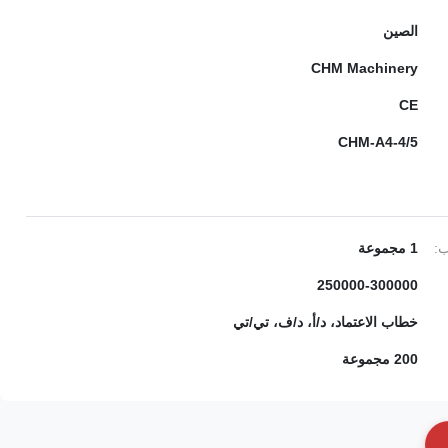
الصين
CHM Machinery
CE
CHM-A4-4/5
ب:
1 مجموعة
250000-300000
خطاب الاعتماد، د/أ، د/ف، تي/تي
200 مجموعة