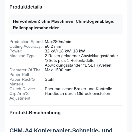
Produktdetails
Hervorheben:
chm Maschinen
,
Chm-Bogenablage
,
Rollenpapierschneider
Production Speed:
Max280m/min
Cutting Accuracy:
±0,2 mm
Power:
32 kW+18 kW+18 kW
Machine Type:
2 Rollen geladener Abwicklungsständer
*2Sets plus 1 Rollenladelte
Abwicklungsständer *1 SET (Wellenl
Diameter Of The
Max.1500 mm
Paper Roll:
Paper Rack’S
Stahl
Material:
Clutch Device:
Pneumatischer Braker und Kontrolle
Clip Arm’S
Handbuch durch Öldruck einstellen
Adjustment:
Produkt-Beschreibung
CHM-A4 Kopierpapier-Schneide- und