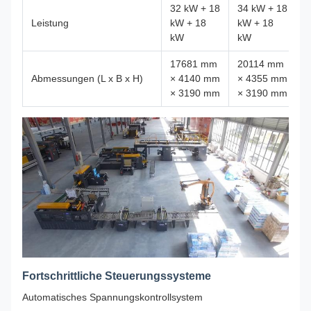
32 kW + 18
34 kW + 18
Leistung
kW + 18
kW + 18
kW
kW
17681 mm
20114 mm
Abmessungen (L x B x H)
× 4140 mm
× 4355 mm
× 3190 mm
× 3190 mm
Fortschrittliche Steuerungssysteme
Automatisches Spannungskontrollsystem