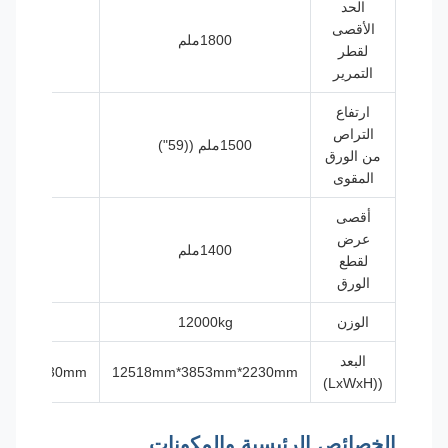
الحد
الأقصى
1800ملم
1800ملم
لقطر
التمرير
ارتفاع
التراص
1500ملم ((59")
1500ملم ((59")
من الورق
المقوى
أقصى
عرض
1400ملم
1700ملم
لقطع
الورق
الوزن
12000kg
13000 كجم
البعد
*4153mm*2230mm
12518mm*3853mm*2230mm
((LxWxH)
الخصائص الرئيسية والمكونات