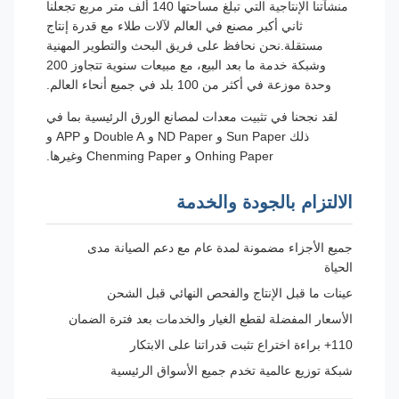
منشآتنا الإنتاجية التي تبلغ مساحتها 140 ألف متر مربع تجعلنا
ثاني أكبر مصنع في العالم لآلات طلاء مع قدرة إنتاج
مستقلة.نحن نحافظ على فريق البحث والتطوير المهنية
وشبكة خدمة ما بعد البيع، مع مبيعات سنوية تتجاوز 200
وحدة موزعة في أكثر من 100 بلد في جميع أنحاء العالم.
لقد نجحنا في تثبيت معدات لمصانع الورق الرئيسية بما في
ذلك Sun Paper و ND Paper و Double A و APP و
Onhing Paper و Chenming Paper وغيرها.
الالتزام بالجودة والخدمة
جميع الأجزاء مضمونة لمدة عام مع دعم الصيانة مدى
الحياة
عينات ما قبل الإنتاج والفحص النهائي قبل الشحن
الأسعار المفضلة لقطع الغيار والخدمات بعد فترة الضمان
110+ براءة اختراع تثبت قدراتنا على الابتكار
شبكة توزيع عالمية تخدم جميع الأسواق الرئيسية