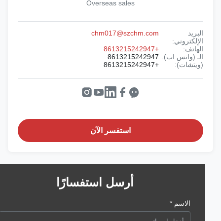
Overseas sales
البريد
chm017@szchm.com
الإلكتروني:
الهاتف:
+8613215242947
الـ (واتس اب):
8613215242947
(ويتشات):
+8613215242947
استفسر الآن
أرسل استفسارًا
الاسم *