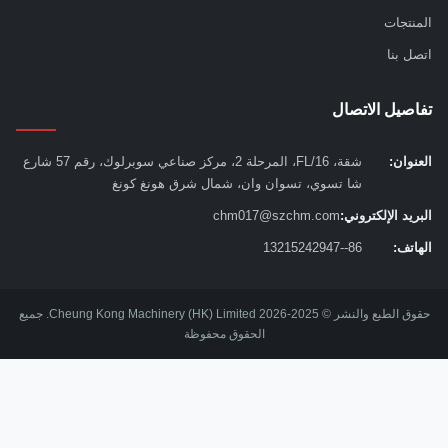
نتجات
ل بنا
صيل الاتصال
نوان:
شقة، 16/FL، المرحلة 2، مركز صناعي سوبرلوك، رقم 57 شارع
شا تسوي، تسوان وان، شمال شرق هونغ كونغ
يد الإلكتروني:
chm017@szchm.com
اتف:
86--13215242947
حقوق الطبع والنشر © 2025-2026 Cheung Kong Machinery (HK) Limited. جميع
الحقوق محفوظة