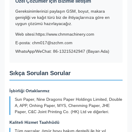
Özel Çözümler için Bizimle İletişim
Gereksinimlerinizi paylaşın GSM, boyut, makara
genişliği ve kağıt türü biz de ihtiyaçlarınıza göre en
uygun çözümü hazırlayacağız.
Web sitesi:
https://www.chmmachinery.com
E-posta: chm017@szchm.com
WhatsApp/WeChat: 86-13215242947 (Bayan Ada)
Sıkça Sorulan Sorular
İşbirliği Ortaklarımız
Sun Paper, Nine Dragons Paper Holdings Limited, Double
A, APP, Onhing Paper, MYS, Chenming Paper, JHE
Paper, C&C Joint Printing Co. (HK) Ltd ve diğerleri.
Kaliteli Hizmet Taahhüdü
Tüm parçalar, ömür boyu bakım desteği ile bir yıl