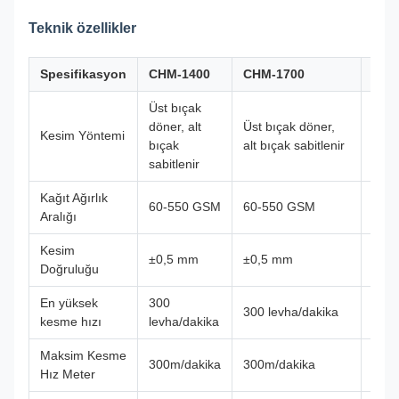
Teknik özellikler
Spesifikasyon
CHM-1400
CHM-1700
CHM
Üst bıçak
Üst 
döner, alt
Üst bıçak döner,
döner
Kesim Yöntemi
bıçak
alt bıçak sabitlenir
bıça
sabitlenir
sabit
Kağıt Ağırlık
60-550 GSM
60-550 GSM
60-
Aralığı
Kesim
±0,5 mm
±0,5 mm
±0,
Doğruluğu
En yüksek
300
300
300 levha/dakika
kesme hızı
levha/dakika
levh
Maksim Kesme
300m/dakika
300m/dakika
300m
Hız Meter