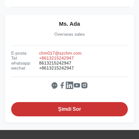
Ms. Ada
Overseas sales
E-posta:
chm017@szchm.com
Tel:
+8613215242947
whatsapp:
8613215242947
wechat:
+8613215242947
Şimdi Sor