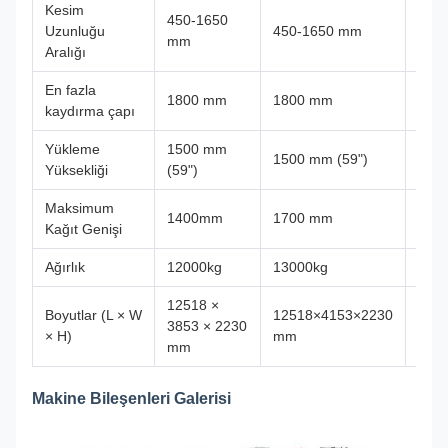
Kesim
450-1650
450
Uzunluğu
450-1650 mm
mm
mm
Aralığı
En fazla
1800 mm
1800 mm
180
kaydırma çapı
Yükleme
1500 mm
150
1500 mm (59")
Yüksekliği
(59")
(59"
Maksimum
1400mm
1700 mm
190
Kağıt Genişi
Ağırlık
12000kg
13000kg
140
12518 ×
1251
Boyutlar (L × W
12518×4153×2230
3853 × 2230
4353
× H)
mm
mm
mm
Makine Bileşenleri Galerisi