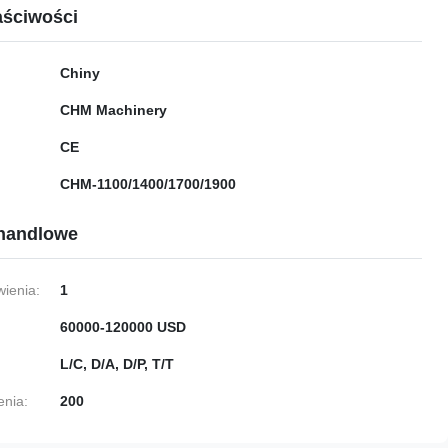
ściwości
Chiny
CHM Machinery
CE
CHM-1100/1400/1700/1900
handlowe
ienia:
1
60000-120000 USD
L/C, D/A, D/P, T/T
enia:
200