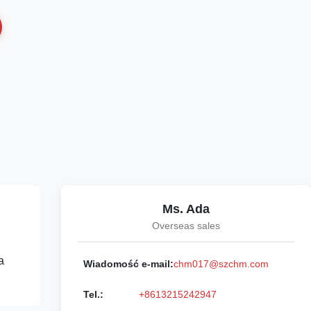
Ms. Ada
Overseas sales
a
Wiadomość e-mail:
chm017@szchm.com
Tel.:
+8613215242947