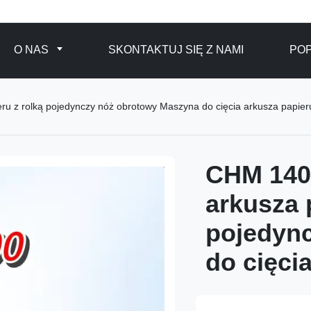
O NAS
SKONTAKTUJ SIĘ Z NAMI
POP
u z rolką pojedynczy nóż obrotowy Maszyna do cięcia arkusza papier
CHM 140
arkusza 
pojedyn
do cięci