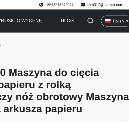
+8613215242947
chm017@szchm.com
ROSIĆ O WYCENĘ
BLOG
Polish
u
0 Maszyna do cięcia
papieru z rolką
czy nóż obrotowy Maszyna
a arkusza papieru