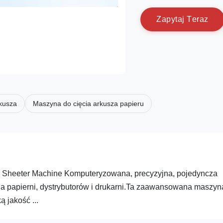
Z
a
p
y
t
a
j
T
e
r
a
z
rkusza
Maszyna do cięcia arkusza papieru
r Sheeter Machine Komputeryzowana, precyzyjna, pojedyncza
a papierni, dystrybutorów i drukarni.Ta zaawansowana maszyn
 jakość ...