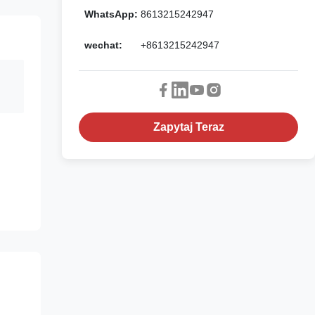
WhatsApp:
8613215242947
wechat:
+8613215242947
Zapytaj Teraz