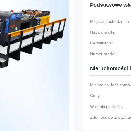
Podstawowe wła
Miejsce pochodzenia:
Nazwa marki:
Certyfikacja:
Numer modelu:
Nieruchomości 
Minimalna ilość zamów
Ceny:
Warunki płatności:
Zdolność do zaopatrz