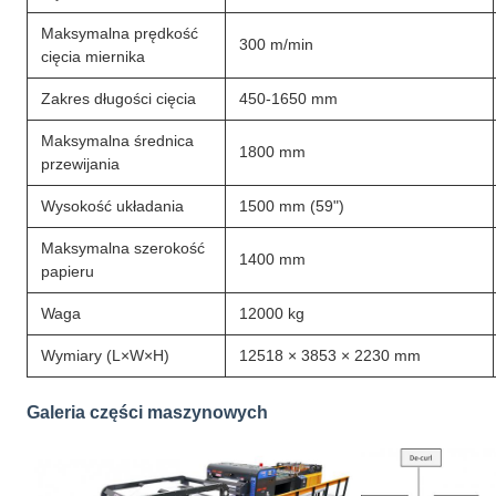
Maksymalna prędkość
300 m/min
cięcia miernika
Zakres długości cięcia
450-1650 mm
Maksymalna średnica
1800 mm
przewijania
Wysokość układania
1500 mm (59")
Maksymalna szerokość
1400 mm
papieru
Waga
12000 kg
Wymiary (L×W×H)
12518 × 3853 × 2230 mm
Galeria części maszynowych