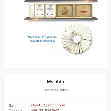
Ms. Ada
Overseas sales
chm017@szchm.com
อีเมล:
+8613215242947