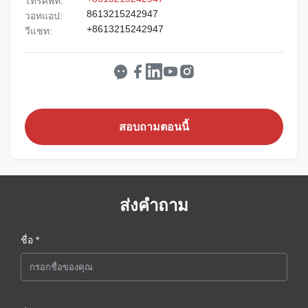
โทรศัพท์:
8613215242947
วอทแอป:
+8613215242947
วีแชท:
สอบถามตอนนี้
ส่งคำถาม
ชื่อ *