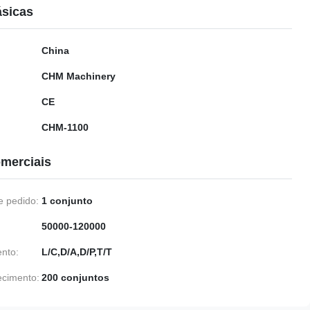
ásicas
China
CHM Machinery
CE
CHM-1100
merciais
 pedido:
1 conjunto
50000-120000
nto:
L/C,D/A,D/P,T/T
ecimento:
200 conjuntos