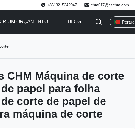
+8613215242947
chm017@szchm.com
DIR UM ORÇAMENTO
BLOG
Portu
corte
s CHM Máquina de corte
 de papel para folha
de corte de papel de
ara máquina de corte