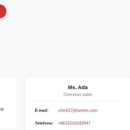
Ms. Ada
Overseas sales
ra
E-mail:
chm017@szchm.com
Telefone:
+8613215242947