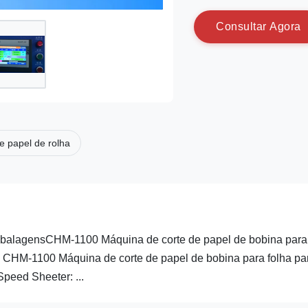
C
o
n
s
u
l
t
a
r
A
g
o
r
a
e papel de rolha
mbalagensCHM-1100 Máquina de corte de papel de bobina para
 CHM-1100 Máquina de corte de papel de bobina para folha pa
peed Sheeter: ...