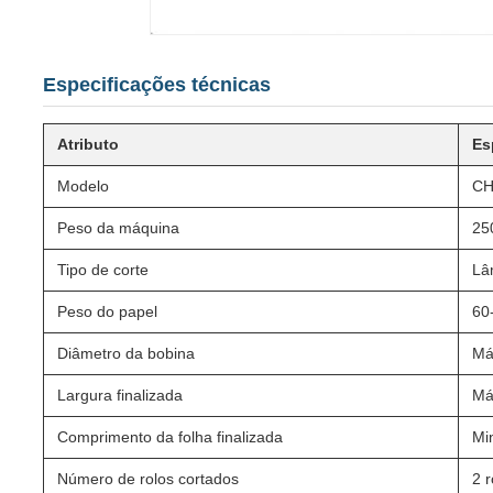
Especificações técnicas
Atributo
Es
Modelo
CH
Peso da máquina
25
Tipo de corte
Lâm
Peso do papel
60
Diâmetro da bobina
Má
Largura finalizada
Má
Comprimento da folha finalizada
Mi
Número de rolos cortados
2 r