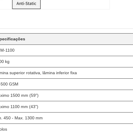
pecificações
M-1100
00 kg
ina superior rotativa, lâmina inferior fixa
-500 GSM
ximo 1500 mm (59")
ximo 1100 mm (43")
n. 450 - Max. 1300 mm
olos