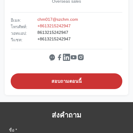
Overseas sales
chm017@szchm.com
อีเมล:
+8613215242947
โทรศัพท์:
8613215242947
วอทแอป:
+8613215242947
วีแชท:
สอบถามตอนนี้
ส่งคำถาม
ชื่อ *