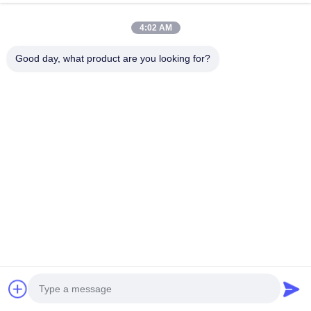
Ponte en contacto
4:02 AM
¿Tiene preguntas o necesita una cotización? ¡Contáctenos ahora!
Good day, what product are you looking for?
Consultar Ahora
Enlaces rápidos
Hogar
Acerca de nosotros
productos
Éntrenos en contacto con
Detalles de Contacto
Dirección:
Piso, 16/FL, Fase 2, Centro industrial Superluck, No.57