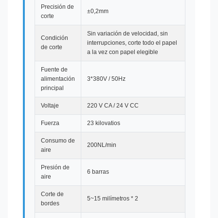
Precisión de
±0,2mm
corte
Sin variación de velocidad, sin
Condición
interrupciones, corte todo el papel
de corte
a la vez con papel elegible
Fuente de
alimentación
3*380V / 50Hz
principal
Voltaje
220 V CA / 24 V CC
Fuerza
23 kilovatios
Consumo de
200NL/min
aire
Presión de
6 barras
aire
Corte de
5~15 milímetros * 2
bordes