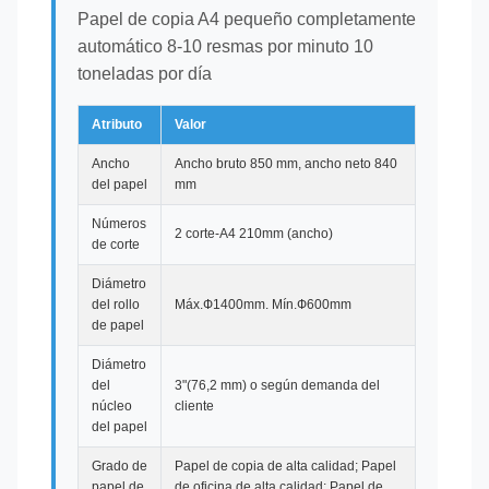
Papel de copia A4 pequeño completamente
automático 8-10 resmas por minuto 10
toneladas por día
Atributo
Valor
Ancho
Ancho bruto 850 mm, ancho neto 840
del papel
mm
Números
2 corte-A4 210mm (ancho)
de corte
Diámetro
del rollo
Máx.Ф1400mm. Mín.Ф600mm
de papel
Diámetro
del
3"(76,2 mm) o según demanda del
núcleo
cliente
del papel
Grado de
Papel de copia de alta calidad; Papel
papel de
de oficina de alta calidad; Papel de