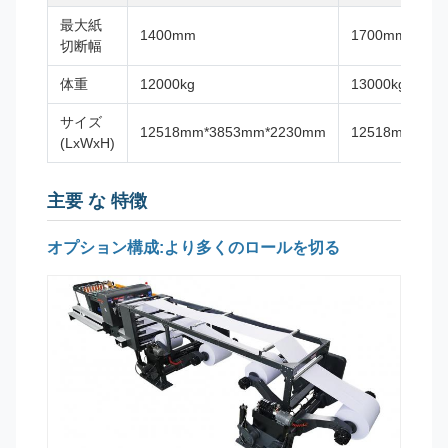
最大紙
1400mm
1700mm
切断幅
体重
12000kg
13000kg
サイズ
12518mm*3853mm*2230mm
12518mm*41
(LxWxH)
主要 な 特徴
オプション構成:より多くのロールを切る