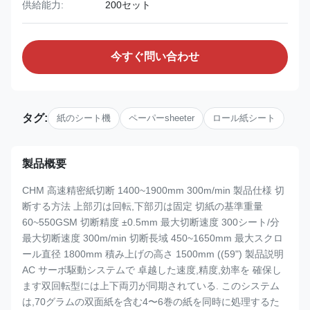
供給能力:
200セット
今すぐ問い合わせ
タグ:
紙のシート機
ペーパーsheeter
ロール紙シート
製品概要
CHM 高速精密紙切断 1400~1900mm 300m/min 製品仕様 切
断する方法 上部刃は回転,下部刃は固定 切紙の基準重量
60~550GSM 切断精度 ±0.5mm 最大切断速度 300シート/分
最大切断速度 300m/min 切断長域 450~1650mm 最大スクロ
ール直径 1800mm 積み上げの高さ 1500mm ((59") 製品説明
AC サーボ駆動システムで 卓越した速度,精度,効率を 確保し
ます双回転型には上下両刃が同期されている. このシステム
は,70グラムの双面紙を含む4〜6巻の紙を同時に処理するた