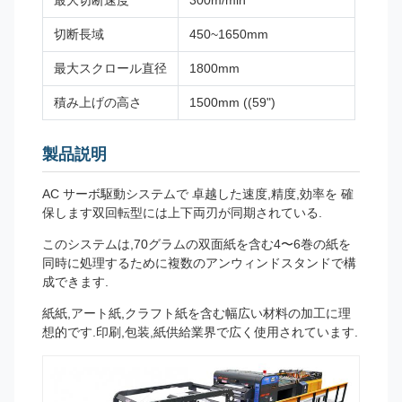
最大切断速度
300m/min
切断長域
450~1650mm
最大スクロール直径
1800mm
積み上げの高さ
1500mm ((59")
製品説明
AC サーボ駆動システムで 卓越した速度,精度,効率を 確
保します双回転型には上下両刃が同期されている.
このシステムは,70グラムの双面紙を含む4〜6巻の紙を
同時に処理するために複数のアンウィンドスタンドで構
成できます.
紙紙,アート紙,クラフト紙を含む幅広い材料の加工に理
想的です.印刷,包装,紙供給業界で広く使用されています.