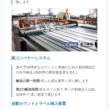
除します
紙コンベヤーシステム
タイプ:
効率的なカウントと堆積のための多段階設計
の水平輸送 (高効率の塵収集装置を含む).
輸送の第一段階:
切った紙を素早く切り離します
第2の輸送段階:
紙をタイル形で 単一の制御または結
合操作で 遅い速度で運びます
自動カウントとラベル挿入装置