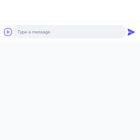
連絡 を 取れ
ご質問や見積もりが必要ですか？今すぐお問い合わせください！
今すぐ問い合わせ
クイックリンク
Photo
Video Call
ホーム
Audio Call
会社情報
製品
送信
連絡先詳細