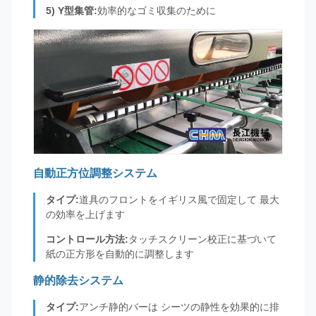
5) Y型集管:
効率的なゴミ収集のために
自動正方位調整システム
タイプ:
道具のフロントをイギリス風で固定して 最大
の効率を上げます
コントロール方法:
タッチスクリーン校正に基づいて
紙の正方形を自動的に調整します
静的除去システム
タイプ:
アンチ静的バーは シーツの静性を効果的に排