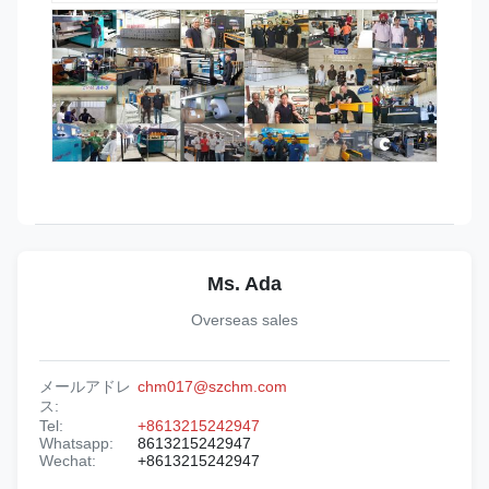
Ms. Ada
Overseas sales
メールアドレ
chm017@szchm.com
ス:
Tel:
+8613215242947
Whatsapp:
8613215242947
Wechat:
+8613215242947