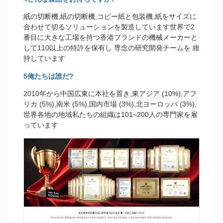
紙の切断機,紙の切断機,コピー紙と包装機,紙をサイズに
合わせて切るソリューションを製造しています世界で2
番目に大きな工場を持つ香港ブランドの機械メーカーと
して110以上の特許を保有し 専念の研究開発チームを 維
持しています
5俺たちは誰だ?
2010年から中国広東に本社を置き,東アジア (10%),アフ
リカ (5%),南米 (5%),国内市場 (3%),北ヨーロッパ (3%),
世界各地の地域私たちの組織は101~200人の専門家を雇
っています