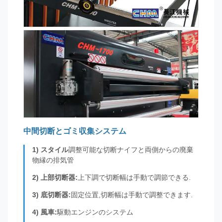
中間切断とゴミ収集システム
1) スタイル
調整可能な切断ナイフと両側からの廃棄
物縁の排気管
2) 上部切断器:
上下調で切断幅は手動で調節できる.
3) 底切断器:
固定位置,切断幅は手動で調整できます.
4) 風車:
駆動エンジンのシステム