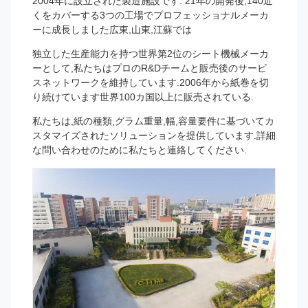
2004年に設立された製造施設です. 21年の開発後,140近
くをカバーする3つの工場でプロフェッショナルメーカ
ーに成長しました広東,山東,江蘇では
独立した生産能力を持つ世界第2位のシート機械メーカ
ーとして,私たちはプロのR&Dチームと販売後のサービ
スネットワークを維持しています.2006年から紙巻を切
り続けています世界100カ国以上に販売されている.
私たちは,紙の種類,グラム重量,幅,容量要件に基づいてカ
スタマイズされたソリューションを提供しています.詳細
な問い合わせのために私たちと連絡してください.