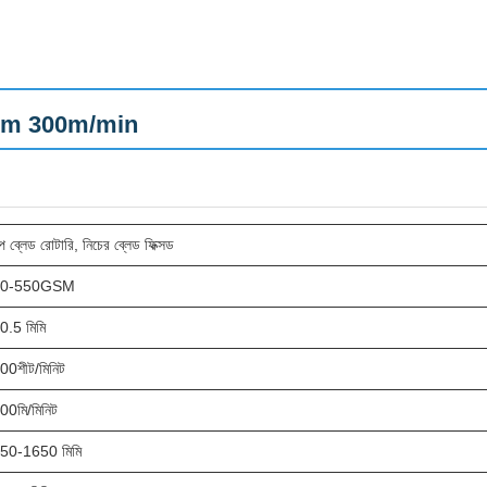
900mm 300m/min
প ব্লেড রোটারি, নিচের ব্লেড ফিক্সড
60-550GSM
0.5 মিমি
00শীট/মিনিট
00মি/মিনিট
50-1650 মিমি