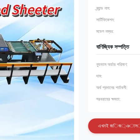
ব্র্যান্ড নাম:
সার্টিফিকেশন:
মডেল নম্বর:
বাণিজ্যিক সম্পত্তি
ন্যূনতম অর্ডার পরিমাণ:
দাম:
অর্থ প্রদানের শর্তাবলী:
সরবরাহের ক্ষমতা:
এ
খ
ন
ই
জ
ি
জ
্
ঞ
া
স