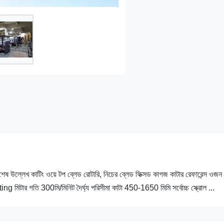
লেখ কাটিং ওয়ে টপ ব্লেড রোটারি, নিচের ব্লেড ফিক্সড কাগজ কাটার রেফারেন্স ওজন
 মিটার গতি 300মি/মিনিট দৈর্ঘ্য পরিসীমা কাটা 450-1650 মিমি সর্বোচ্চ স্ক্রোল ...