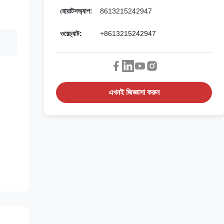
হোয়াটসঅ্যাপ:
8613215242947
ওয়েচ্যাট:
+8613215242947
এখনই জিজ্ঞাসা করুন