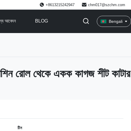
+8613215242947
chm017@szchm.com
জন্য আবেদন
BLOG
Bengali
েশিন রোল থেকে একক কাগজ শীট কাটার
চীন