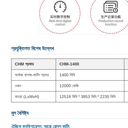
প্রযুক্তিগত বিশেষ উল্লেখ
CHM প্রকার
CHM-1400
সর্বোচ্চ কাগজ-কাটিং প্রস্থ
1400 মিমি
ওজন
12000 কেজি
মাত্রা (LxWxH)
12518 মিমি * 3853 মিমি * 2230 মিমি
মূল বৈশিষ্ট্য
ঐচ্ছিক কনফিগারেশন: আরো রোলস কাটিং