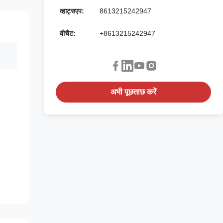
व्हाट्सएप:
8613215242947
वीचैट:
+8613215242947
अभी पूछताछ करें