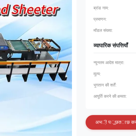
ब्रांड नाम:
प्रमाणन:
मॉडल संख्या:
व्यापारिक संपत्तियाँ
न्यूनतम आदेश मात्रा:
मूल्य:
भुगतान की शर्तें:
आपूर्ति करने की क्षमता:
अ
भ
ी
प
ू
छ
त
ा
छ
क