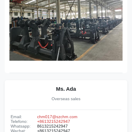
Ms. Ada
Overseas sales
Email:
chm017@szchm.com
Telefono:
+8613215242947
Whatsapp:
8613215242947
Wechat:
+8613215242947