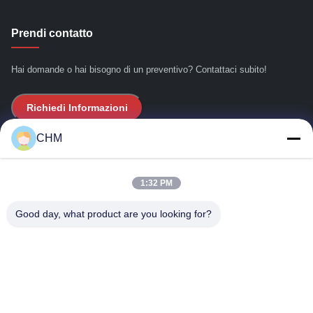
Prendi contatto
Hai domande o hai bisogno di un preventivo? Contattaci subito!
Richiedi Informazioni
CHM
Link Veloci
1:32 PM
Casa
Chi siamo
Good day, what product are you looking for?
prodotti
Contattici
Dettagli di contatto