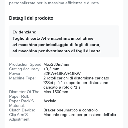
personalizzate per la massima efficienza e durata.
Dettagli del prodotto
Evidenziare:
Taglio di carta A4 e macchina imballatrice
,
a4 macchina per imballaggio di fogli di carta
,
a4 macchina per rivestimento di fogli di carta
Production Speed:
Max280m/min
Cutting Accuracy:
±0,2 mm
Power:
32KW+18KW+18KW
Machine Type:
2 rotoli carichi di distorsione caricato
*2Set più 1 supporto per distorsione
caricato a rotolo *1 s
Diameter Of The
Max.1500mm
Paper Roll:
Paper Rack’S
Acciaio
Material:
Clutch Device:
Braker pneumatico e controllo
Clip Arm’S
Manuale regolare per pressione dell'olio
Adjustment: