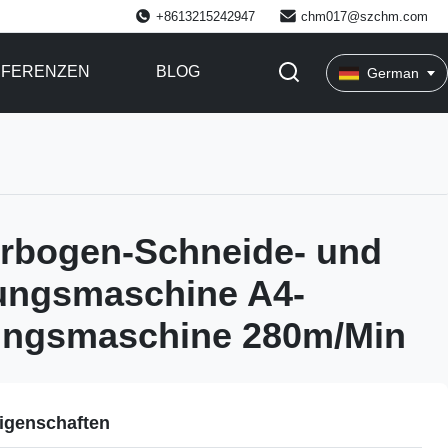
+8613215242947
chm017@szchm.com
EFERENZEN
BLOG
German
erbogen-Schneide- und
ungsmaschine A4-
lungsmaschine 280m/Min
igenschaften