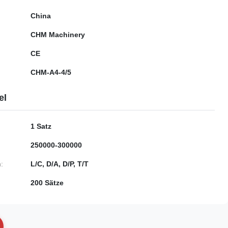
China
CHM Machinery
CE
CHM-A4-4/5
el
1 Satz
250000-300000
:
L/C, D/A, D/P, T/T
200 Sätze