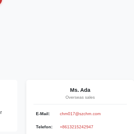
Ms. Ada
Overseas sales
r
E-Mail:
chm017@szchm.com
Telefon:
+8613215242947