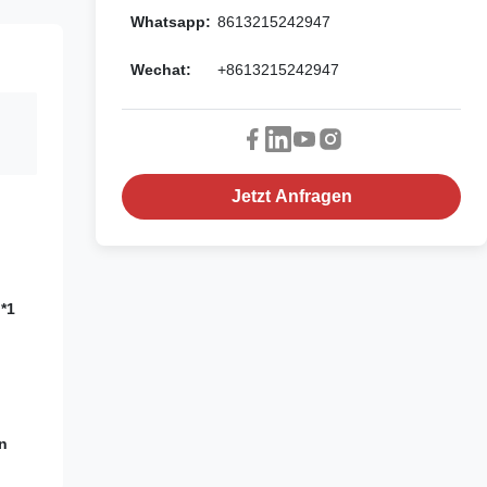
Whatsapp:
8613215242947
Wechat:
+8613215242947
Jetzt Anfragen
*1
n