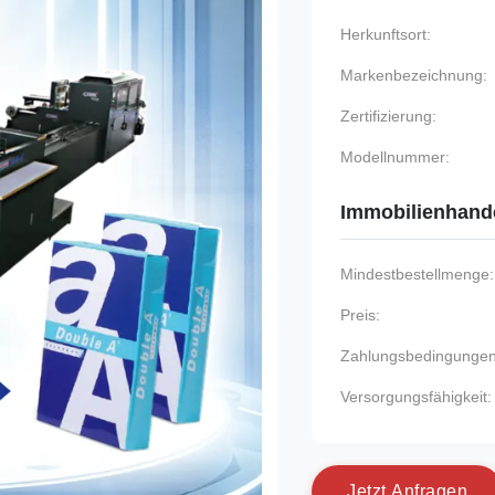
Herkunftsort:
Markenbezeichnung:
Zertifizierung:
Modellnummer:
Immobilienhand
Mindestbestellmenge:
Preis:
Zahlungsbedingungen
Versorgungsfähigkeit:
J
e
t
z
t
A
n
f
r
a
g
e
n