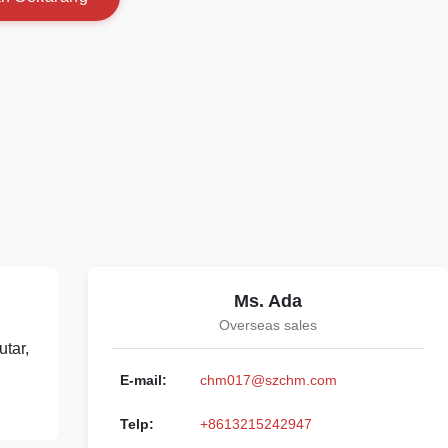
Ms. Ada
Overseas sales
tar,
E-mail:
chm017@szchm.com
Telp:
+8613215242947