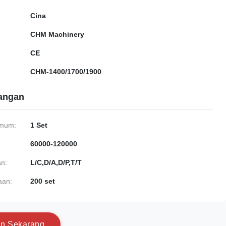
Cina
CHM Machinery
CE
CHM-1400/1700/1900
gangan
imum:
1 Set
60000-120000
n:
L/C,D/A,D/P,T/T
aan:
200 set
a
n
S
e
k
a
r
a
n
g