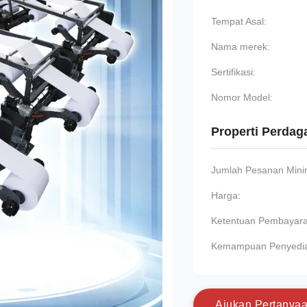
Tempat Asal:
Nama merek:
Sertifikasi:
Nomor Model:
Properti Perda
Jumlah Pesanan Min
Harga:
Ketentuan Pembayara
Kemampuan Penyedi
A
j
u
k
a
n
P
e
r
t
a
n
y
a