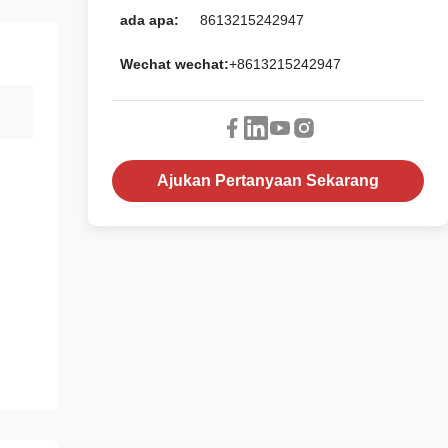
ada apa:
8613215242947
Wechat wechat:
+8613215242947
Ajukan Pertanyaan Sekarang