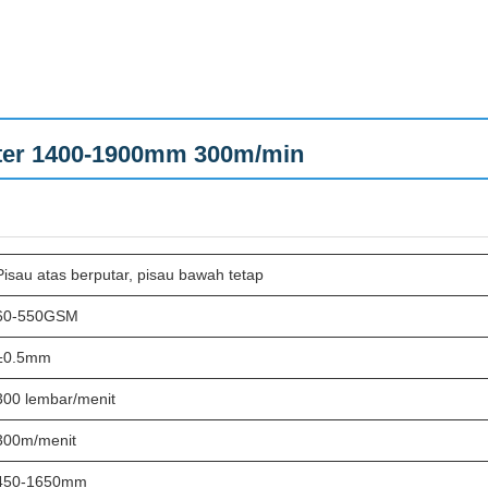
ter 1400-1900mm 300m/min
Pisau atas berputar, pisau bawah tetap
60-550GSM
±0.5mm
300 lembar/menit
300m/menit
450-1650mm