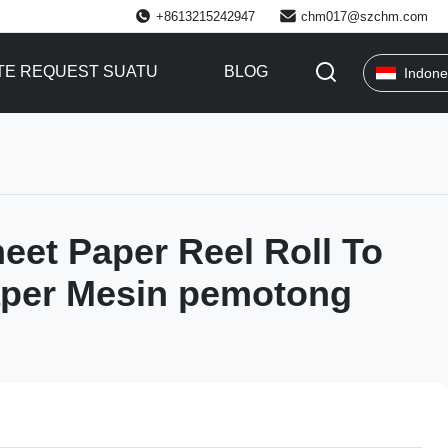
+8613215242947
chm017@szchm.com
TE REQUEST SUATU
BLOG
Indone
eet Paper Reel Roll To
aper Mesin pemotong