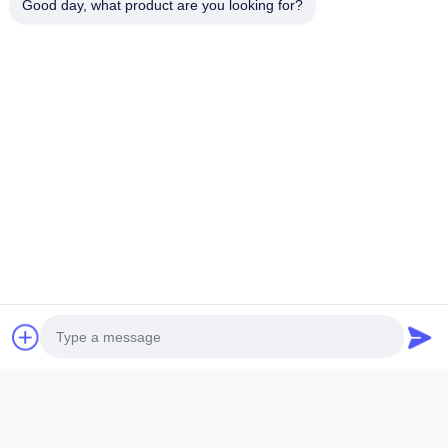
Good day, what product are you looking for?
Entre em contato
Tem dúvidas ou precisa de um orçamento? Contacte-nos agora!
Consultar Agora
Links Rápidos
Casa
Sobre nós
produtos
Contacte-nos
Detalhes de Contato