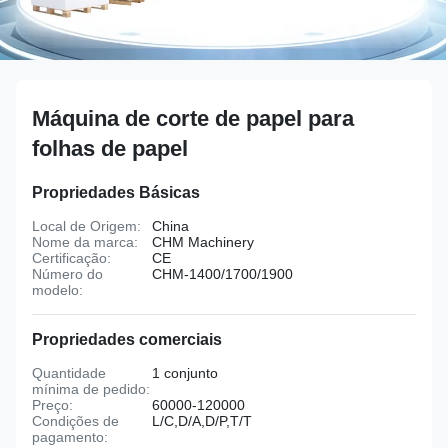
Máquina de corte de papel para
folhas de papel
Propriedades Básicas
Local de Origem:
China
Nome da marca:
CHM Machinery
Certificação:
CE
Número do
CHM-1400/1700/1900
modelo:
Propriedades comerciais
Quantidade
1 conjunto
mínima de pedido:
Preço:
60000-120000
Condições de
L/C,D/A,D/P,T/T
pagamento: