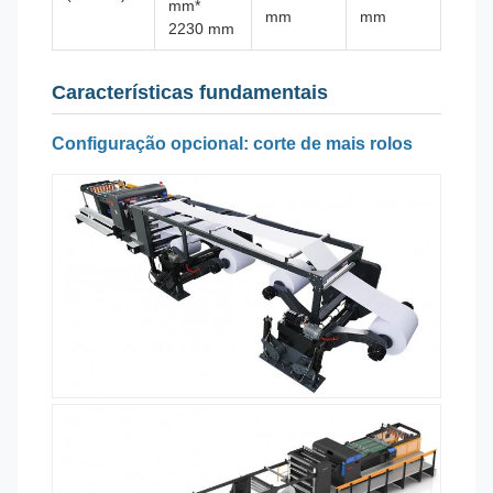
mm*
mm
mm
2230 mm
Características fundamentais
Configuração opcional: corte de mais rolos