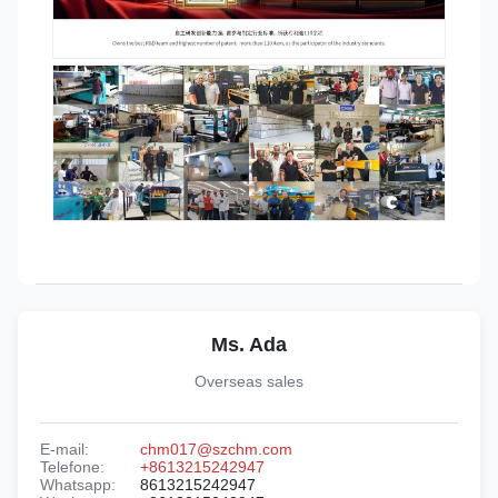
Ms. Ada
Overseas sales
E-mail:
chm017@szchm.com
Telefone:
+8613215242947
Whatsapp:
8613215242947