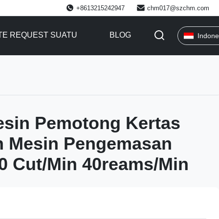
+8613215242947
chm017@szchm.com
TE REQUEST SUATU
BLOG
Indone
esin Pemotong Kertas
an Mesin Pengemasan
0 Cut/Min 40reams/Min