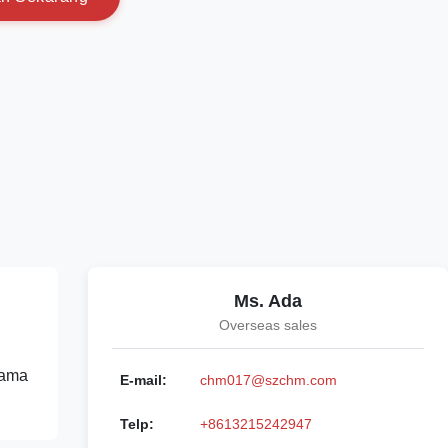
Ms. Ada
Overseas sales
sama
E-mail:
chm017@szchm.com
Telp:
+8613215242947