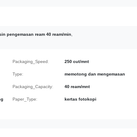
sin pengemasan ream 40 ream/min
,
Packaging_Speed:
250 cut/mnt
Type:
memotong dan mengemasan
Packaging_Capacity:
40 ream/mnt
ng
Paper_Type:
kertas fotokopi