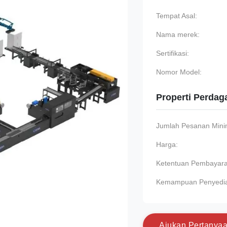
Tempat Asal:
Nama merek:
Sertifikasi:
Nomor Model:
Properti Perda
Jumlah Pesanan Min
Harga:
Ketentuan Pembayara
Kemampuan Penyedi
A
j
u
k
a
n
P
e
r
t
a
n
y
a