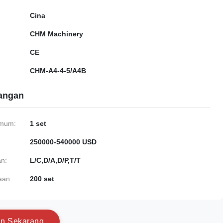
Cina
CHM Machinery
CE
CHM-A4-4-5/A4B
gangan
imum:
1 set
250000-540000 USD
n:
L/C,D/A,D/P,T/T
aan:
200 set
a
n
S
e
k
a
r
a
n
g