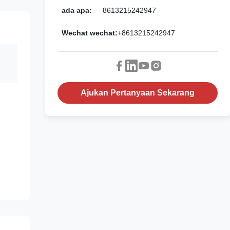
ada apa:
8613215242947
Wechat wechat:
+8613215242947
Ajukan Pertanyaan Sekarang