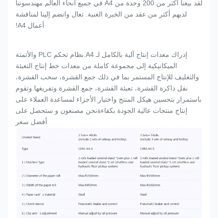
لقد بيعنا أكثر من 200 وحدة من A4 في جميع أنحاء العالم.مهندسوننا
لديهم أكثر من عقد من الخبرة الغنية. تعال وانضم إلينا لمناقشة
أعمال A4!
إدراك معدات إنتاج آلية بالكامل لـ A4.نظام تحكم PLC والأتمتة
الميكانيكية إلى مجموعة كاملة من معدات خط إنتاج التعبئة
والتغليف للإنتاج المستمر بما في ذلك جمع القشرة، سحب القشرة،
نقل ذاكرة القشرة، تعبئة القشرة، جمع القشرة وتفريغها.وتقوم
باستمرار بتحسين هيكل المنتج واختيار الأجزاء لمساعدة العملاء على
إنتاج منتجات عالية الجودة بكفاءةنحن مصنعون و ستحصل على
أفضل سعر