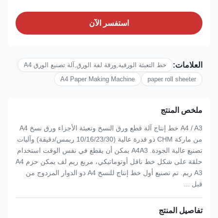
استفسر الآن
العلامات:
خط التعبئة الورقية,ورقة لفة الورق,آلة تصنيع الورق A4
A4 Paper Making Machine
paper roll sheeter
ملخص المنتج
A4 / A3 خط إنتاج آلة قطع ورق النسخ وتعبئة الأجزاء ورق نسخ A4
من ماركة CHM ذو قدرة عالية (10/16/23/30 ريمس/دقيقة) وآليات
تصنيع عالية الجودة. A4A3 يمكن أن يقطع في نفس الوقت استخدام
حلقة على شكل خط ناقل أوتوماتيكي، مربع ريم لف يمكن حزم A4
A3 ريم. تم تصنيع أول خط إنتاج للنسخ A4 ذو الدوار المزدوج من
قبل ...
تفاصيل المنتج