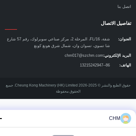
ل بنا
صيل الاتصال
نوان:
شقة، 16/FL، المرحلة 2، مركز صناعي سوبرلوك، رقم 57 شارع
شا تسوي، تسوان وان، شمال شرق هونغ كونغ
يد الإلكتروني:
chm017@szchm.com
اتف:
86--13215242947
حقوق الطبع والنشر © 2025-2026 Cheung Kong Machinery (HK) Limited. جميع
الحقوق محفوظة
CHM