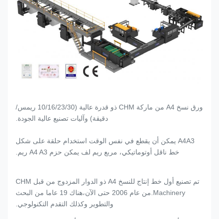
ورق نسخ A4 من ماركة CHM ذو قدرة عالية (10/16/23/30 ريمس/
دقيقة) وآليات تصنيع عالية الجودة.
A4A3 يمكن أن يقطع في نفس الوقت استخدام حلقة على شكل
خط ناقل أوتوماتيكي، مربع ريم لف يمكن حزم A4 A3 ريم.
تم تصنيع أول خط إنتاج للنسخ A4 ذو الدوار المزدوج من قبل CHM
Machinery.من عام 2006 حتى الآن،هناك 19 عاما من البحث
والتطوير وكذلك التقدم التكنولوجي.