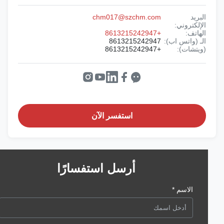
البريد
chm017@szchm.com
الإلكتروني:
الهاتف:
+8613215242947
الـ (واتس اب):
8613215242947
(ويتشات):
+8613215242947
استفسر الآن
أرسل استفسارًا
الاسم *