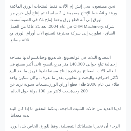
نحن مصنعون، سي إتش إم الآلات فقط المنتجات الورق الماكينة
ورقة و A4 خط الإنتاج مصممة ل 2 سلسلة.تم إنتاج أول حزم من
الورق إلى آلة قطع ورق وخط إنتاج A4 في الصينتأسست
شركة.CHM Machinery في عام 2004. بعد 21 عامًا من العمل
الشاق ، تطورت إلى شركة محترفة لتصنيع آلات أوراق الورق مع
ثلاثة مصانع.
المصانع الثلاث في قوانغدونغ، شاندونغ وجيانغسو لديها مساحة
إجمالية تبلغ حوالي 140,000 متر مربع،لتصبح ثاني أكبر مصنع في
العالم لآلات الصفائح مع قدرة إنتاج مستقلةلدينا فريق ما بعد البيع
الأكثر احترافية والبحث والتطوير، بقدر ما نعرف، وكان سكين واحد
طلاء في عام 2006 طلاء قطع أوراق الورق.مبيعات سنوية تزيد عن
200 وحدةبيعت لأكثر من 100 دولة حول العالم.
لدينا العديد من حالات التثبيت الناجحة، يمكننا التحقق ما إذا كان البلد
لديه معداتنا.
الرجاء أن تخبرنا متطلباتك التفصيلية، وفقا للورق الخاص بك، الوزن