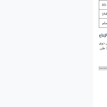
60
لإنتاج
قط.مثالية للمستخدمين ذوي