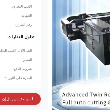
الاسم التجاري:
الشهادة:
رقم الطراز:
تداول العقارات
الحد الأدنى لكمية الطل
السعر:
شروط الدفع:
القدرة على التوريد:
ا
س
ت
ف
س
ر
ا
ل
آ
ن