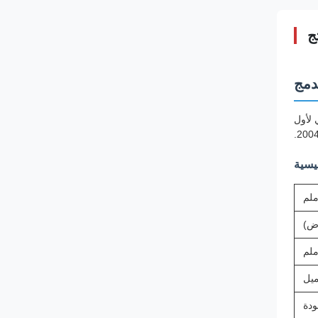
ج
سي لأول
يسية
ودة