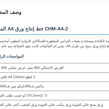
وصف المنت
CHM-A4-2 خط إنتاج ورق A4 المدمج
ق A4 ضيق وذو توفير مساحة عالية الكفاءة ويستخدم تقنيات التزامن المتطورة للسكاكين الدوارة.كمطور أسا
، تشي إم الماكينات كانت تقود الصناعة منذ عام 2004.
المواصفات الرئ
العرض الإجمالي 850 ملم، عرض صافي 840 ملم
2 قطع-A4 210mm (العرض)
ماكس.ف1400ملم.مين.ف600ملم
3" ((76.2mm) أو حسب طلب العميل
ورق نسخ عالي الجودة ورق مكتب عالي الجودة ورق الخشب الحر عالي الج