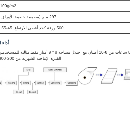
-100g/m2
297 ملم (مصممة خصيصًا لأوراق A4)
500 ورقة كحد أقصى الارتفاع: 45-55 ملم
أداء ا
يقدم خط الإنتاج المدمج هذا إنتاجًا يصل إلى 10 أجزاء / دقيقة مع إنتاج 8 ساعات من 8-10 أطنان مع احتلال مساحة 8 * 9 أمتار ف
القدرة الإنتاجية الشهرية من 200-300 طن.