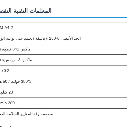
المعلمات التقنية التفص
M-A4-2
الحد الأقصى 0-250 م/دقيقة (يعتمد على نوعية الورق)
ماكس 841 قطع/دقيقة
ماكس 13 ريمس/دقيقة
±0.2 ملم
3*380 فولت / 50 هرتز
23 كيلوواط
200 NL/min
مصممة وفقا لمعايير السلامة الصي