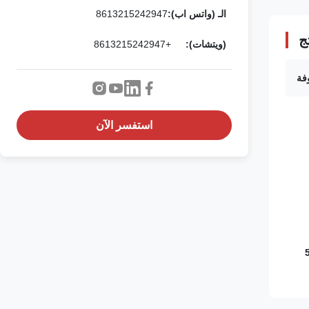
الـ (واتس اب):
8613215242947
ج
(ويتشات):
+8613215242947
فة
استفسر الآن