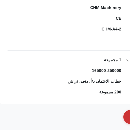
CHM Machinery
CE
CHM-A4-2
ب:
1 مجموعة
165000-250000
خطاب الاعتماد، د/أ، د/ف، تي/تي
200 مجموعة