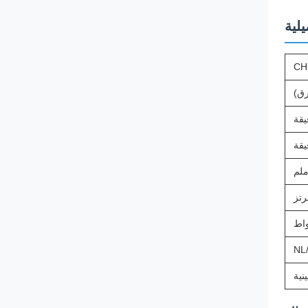
يلية
CH
نية