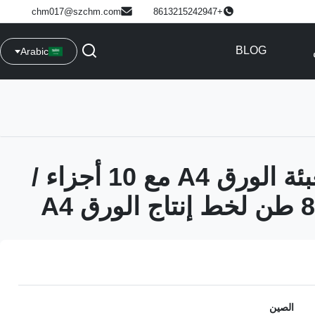
chm017@szchm.com
+8613215242947
BLOG
Arabic
آلة قطع وتعبئة الورق A4 مع 10 أجزاء /
الصين