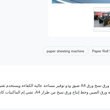
paper sheeting machine
Paper Roll
CHM-A4-2 خط إنتاج ورق A4 المدمج إن CHM-A4-2 هو خط إنتاج ورق نسخ ورق A4 ضيق وذو توفير مساحة عالية الكفاءة ويستخدم
التزامن المتطورة للسكاكين الدوارة.كمطور أساسي لأول آلة صناعة ورق الصين وخط إنتاج ورق نسخ من طراز A4، تشي إم ال