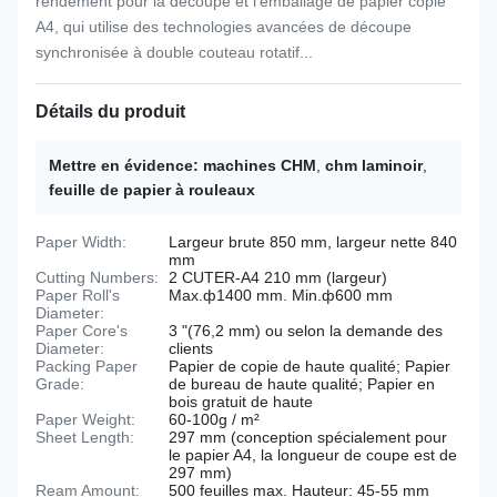
rendement pour la découpe et l'emballage de papier copie
A4, qui utilise des technologies avancées de découpe
synchronisée à double couteau rotatif...
Détails du produit
Mettre en évidence:
machines CHM
,
chm laminoir
,
feuille de papier à rouleaux
Paper Width:
Largeur brute 850 mm, largeur nette 840
mm
Cutting Numbers:
2 CUTER-A4 210 mm (largeur)
Paper Roll's
Max.ф1400 mm. Min.ф600 mm
Diameter:
Paper Core's
3 "(76,2 mm) ou selon la demande des
Diameter:
clients
Packing Paper
Papier de copie de haute qualité; Papier
Grade:
de bureau de haute qualité; Papier en
bois gratuit de haute
Paper Weight:
60-100g / m²
Sheet Length:
297 mm (conception spécialement pour
le papier A4, la longueur de coupe est de
297 mm)
Ream Amount:
500 feuilles max. Hauteur: 45-55 mm