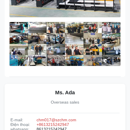
Ms. Ada
Overseas sales
E-mail:
chm017@szchm.com
Điện thoại:
+8613215242947
whatsapp:
8613215242947