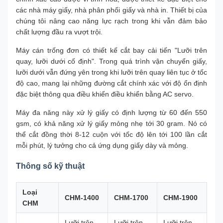
các nhà máy giấy, nhà phân phối giấy và nhà in. Thiết bị của
chúng tôi nâng cao năng lực rạch trong khi vẫn đảm bảo
chất lượng đầu ra vượt trội.
Máy cán trống đơn có thiết kế cắt bay cải tiến "Lưỡi trên
quay, lưỡi dưới cố định". Trong quá trình vận chuyển giấy,
lưỡi dưới vẫn đứng yên trong khi lưỡi trên quay liên tục ở tốc
độ cao, mang lại những đường cắt chính xác với độ ổn định
đặc biệt thông qua điều khiển điều khiển bằng AC servo.
Máy đa năng này xử lý giấy có định lượng từ 60 đến 550
gsm, có khả năng xử lý giấy mỏng nhẹ tới 30 gram. Nó có
thể cắt đồng thời 8-12 cuộn với tốc độ lên tới 100 lần cắt
mỗi phút, lý tưởng cho cả ứng dụng giấy dày và mỏng.
Thông số kỹ thuật
Loại
CHM-1400
CHM-1700
CHM-1900
CHM
Lưỡi trên
Lưỡi trên
Lưỡi trên