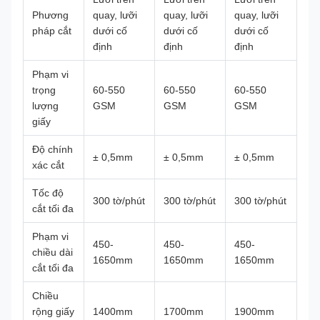
Phương
quay, lưỡi
quay, lưỡi
quay, lưỡi
pháp cắt
dưới cố
dưới cố
dưới cố
định
định
định
Phạm vi
trọng
60-550
60-550
60-550
lượng
GSM
GSM
GSM
giấy
Độ chính
± 0,5mm
± 0,5mm
± 0,5mm
xác cắt
Tốc độ
300 tờ/phút
300 tờ/phút
300 tờ/phút
cắt tối đa
Phạm vi
450-
450-
450-
chiều dài
1650mm
1650mm
1650mm
cắt tối đa
Chiều
rộng giấy
1400mm
1700mm
1900mm