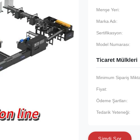
Menşe Yeri:
Marka Adı:
Sertifikasyon:
Model Numarası:
Ticaret Mülkleri
Minimum Sipariş Mikta
Fiyat:
Ödeme Şartları:
Tedarik Yeteneği:
Ş
i
m
d
i
S
o
r