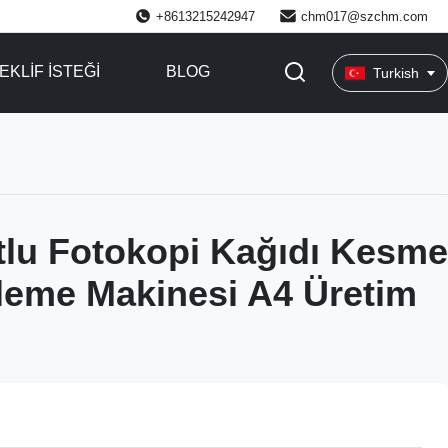
+8613215242947
chm017@szchm.com
EKLIF ISTEĞI
BLOG
Turkish
lu Fotokopi Kağıdı Kesme
leme Makinesi A4 Üretim