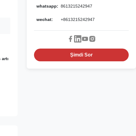
whatsapp:
8613215242947
wechat:
+8613215242947
Şimdi Sor
 artı