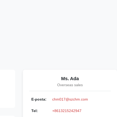
Ms. Ada
Overseas sales
E-posta:
chm017@szchm.com
Tel:
+8613215242947