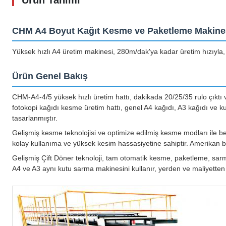
Ürün Tanımı
CHM A4 Boyut Kağıt Kesme ve Paketleme Makine
Yüksek hızlı A4 üretim makinesi, 280m/dak'ya kadar üretim hızıyla, 
Ürün Genel Bakış
CHM-A4-4/5 yüksek hızlı üretim hattı, dakikada 20/25/35 rulo çıktı v
fotokopi kağıdı kesme üretim hattı, genel A4 kağıdı, A3 kağıdı ve kuş
tasarlanmıştır.
Gelişmiş kesme teknolojisi ve optimize edilmiş kesme modları ile bel
kolay kullanıma ve yüksek kesim hassasiyetine sahiptir. Amerikan bo
Gelişmiş Çift Döner teknoloji, tam otomatik kesme, paketleme, sarm
A4 ve A3 aynı kutu sarma makinesini kullanır, yerden ve maliyetten 