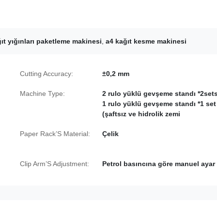
ıt yığınları paketleme makinesi
,
a4 kağıt kesme makinesi
Cutting Accuracy:
±0,2 mm
Machine Type:
2 rulo yüklü gevşeme standı *2sets
1 rulo yüklü gevşeme standı *1 set
(şaftsız ve hidrolik zemi
Paper Rack’S Material:
Çelik
Clip Arm’S Adjustment:
Petrol basıncına göre manuel ayar