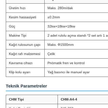
Üretim hızı
Maks. 280m/dak
Kesim hassasiyeti
±0.2mm
Güç
32kw+18kw+18kw
Makine Tipi
2 adet rulolu açma standı *2 set artı 1 
Kağıt rulosunun çapı
Maks. Φ1500mm
Kağıt rafı malzemesi
Çelik
Kavrama cihazı
Pnömatik fren ve kontrol
Klip kolu ayarı
Yağ basıncı ile manuel ayar
Teknik Parametreler
CHM Tipi
CHM-A4-4