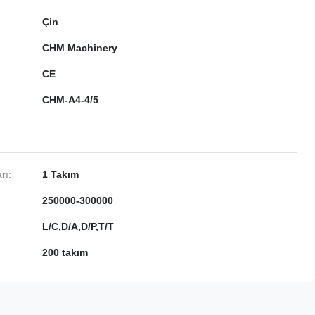
Çin
CHM Machinery
CE
CHM-A4-4/5
rı:
1 Takım
250000-300000
L/C,D/A,D/P,T/T
200 takım