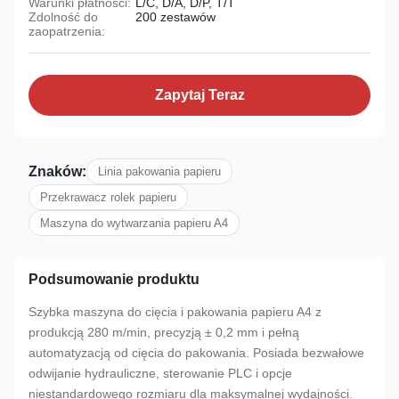
Warunki płatności:
L/C, D/A, D/P, T/T
Zdolność do
200 zestawów
zaopatrzenia:
Zapytaj Teraz
Znaków:
Linia pakowania papieru
Przekrawacz rolek papieru
Maszyna do wytwarzania papieru A4
Podsumowanie produktu
Szybka maszyna do cięcia i pakowania papieru A4 z
produkcją 280 m/min, precyzją ± 0,2 mm i pełną
automatyzacją od cięcia do pakowania. Posiada bezwałowe
odwijanie hydrauliczne, sterowanie PLC i opcje
niestandardowego rozmiaru dla maksymalnej wydajności.