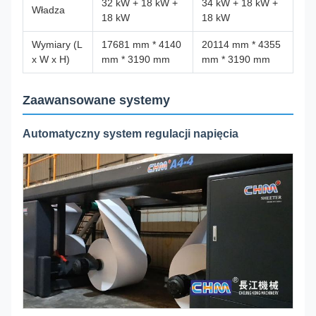
32 kW + 18 kW +
34 kW + 18 kW +
Władza
18 kW
18 kW
Wymiary (L
17681 mm * 4140
20114 mm * 4355
x W x H)
mm * 3190 mm
mm * 3190 mm
Zaawansowane systemy
Automatyczny system regulacji napięcia