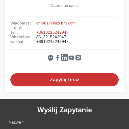
Overseas sales
Wiadomość
chm017@szchm.com
e-mail:
Tel.:
+8613215242947
WhatsApp:
8613215242947
wechat:
+8613215242947
Zapytaj Teraz
Wyślij Zapytanie
Nazwa *