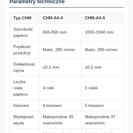
Parametry techniczne
Typ CHM
CHM-A4-4
CHM-A4-5
Szerokość
845-850 mm
1055-1060 mm
papieru
Prędkość
Maks. 280 m/min
Maks. 280 m/min
produkcji
Dokładność
±0,2 mm
±0,2 mm
cięcia
Liczba
rolek
4 rolki
5 rolek
papieru
Kieszeni
4 kieszeni
5 kieszeni
Wydajność
Maksymalnie 30
Maksymalnie 37
węzła
reams/min
reams/min