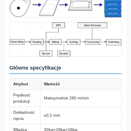
Główne specyfikacje
Atrybut
Wartość
Prędkość
Maksymalnie 280 m/min
produkcji
Dokładność
±0,2 mm
cięcia
Władza
32kw+18kw+18kw