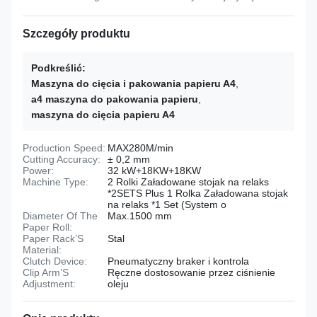
Szczegóły produktu
Podkreślić:
Maszyna do cięcia i pakowania papieru A4
,
a4 maszyna do pakowania papieru
,
maszyna do cięcia papieru A4
Production Speed:
MAX280M/min
Cutting Accuracy:
± 0,2 mm
Power:
32 kW+18KW+18KW
Machine Type:
2 Rolki Załadowane stojak na relaks
*2SETS Plus 1 Rolka Załadowana stojak
na relaks *1 Set (System o
Diameter Of The
Max.1500 mm
Paper Roll:
Paper Rack’S
Stal
Material:
Clutch Device:
Pneumatyczny braker i kontrola
Clip Arm’S
Ręczne dostosowanie przez ciśnienie
Adjustment:
oleju