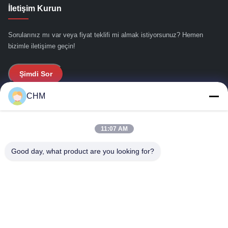
İletişim Kurun
Sorularınız mı var veya fiyat teklifi mi almak istiyorsunuz? Hemen
bizimle iletişime geçin!
Şimdi Sor
CHM
Hızlı Bağlantılar
11:07 AM
Evde
Bizim Hakkımızda
Good day, what product are you looking for?
Ürünler
Bizimle İletişim
İletişim Bilgileri