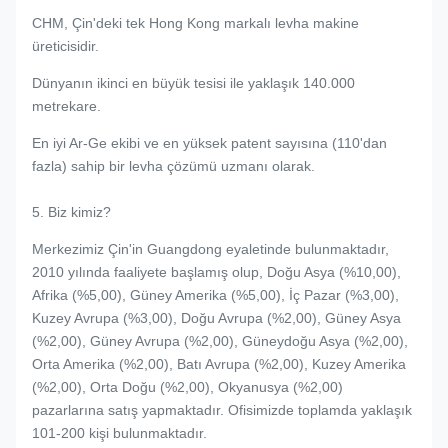
CHM, Çin'deki tek Hong Kong markalı levha makine
üreticisidir.
Dünyanın ikinci en büyük tesisi ile yaklaşık 140.000
metrekare.
En iyi Ar-Ge ekibi ve en yüksek patent sayısına (110'dan
fazla) sahip bir levha çözümü uzmanı olarak.
5. Biz kimiz?
Merkezimiz Çin'in Guangdong eyaletinde bulunmaktadır,
2010 yılında faaliyete başlamış olup, Doğu Asya (%10,00),
Afrika (%5,00), Güney Amerika (%5,00), İç Pazar (%3,00),
Kuzey Avrupa (%3,00), Doğu Avrupa (%2,00), Güney Asya
(%2,00), Güney Avrupa (%2,00), Güneydoğu Asya (%2,00),
Orta Amerika (%2,00), Batı Avrupa (%2,00), Kuzey Amerika
(%2,00), Orta Doğu (%2,00), Okyanusya (%2,00)
pazarlarına satış yapmaktadır. Ofisimizde toplamda yaklaşık
101-200 kişi bulunmaktadır.