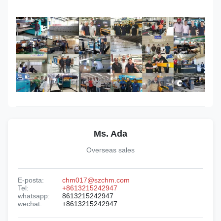
Ms. Ada
Overseas sales
E-posta:
chm017@szchm.com
Tel:
+8613215242947
whatsapp:
8613215242947
wechat:
+8613215242947