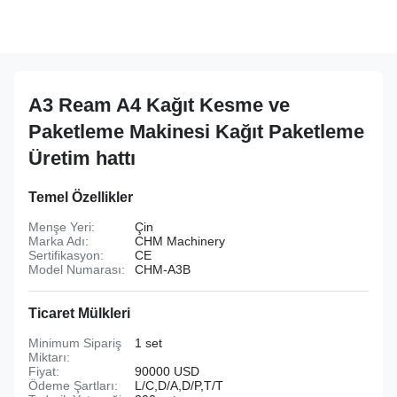
A3 Ream A4 Kağıt Kesme ve
Paketleme Makinesi Kağıt Paketleme
Üretim hattı
Temel Özellikler
Menşe Yeri:
Çin
Marka Adı:
CHM Machinery
Sertifikasyon:
CE
Model Numarası:
CHM-A3B
Ticaret Mülkleri
Minimum Sipariş
1 set
Miktarı:
Fiyat:
90000 USD
Ödeme Şartları:
L/C,D/A,D/P,T/T