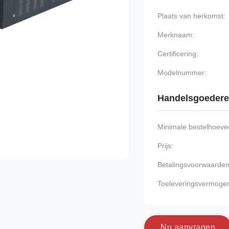
Plaats van herkomst:
Merknaam:
Certificering:
Modelnummer:
Handelsgoeder
Minimale bestelhoevee
Prijs:
Betalingsvoorwaarden
Toeleveringsvermoge
N
u
a
a
n
v
r
a
g
e
n