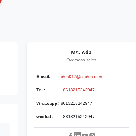
Ms. Ada
Overseas sales
r
E-mail:
chm017@szchm.com
Tel.:
+8613215242947
Whatsapp:
8613215242947
wechat:
+8613215242947