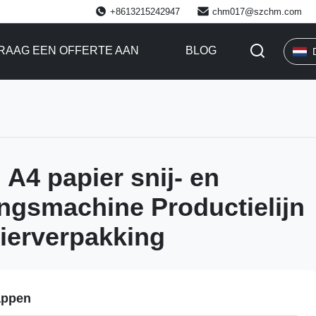
+8613215242947
chm017@szchm.com
RAAG EEN OFFERTE AAN
BLOG
A4 papier snij- en
ngsmachine Productielijn
ierverpakking
appen