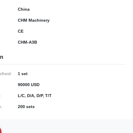
China
CHM Machinery
CE
CHM-A3B
en
lheid:
1 set
90000 USD
:
L/C, D/A, D/P, T/T
n:
200 sets