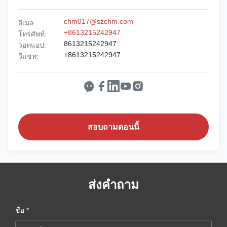
chm017@szchm.com
อีเมล:
+8613215242947
โทรศัพท์:
8613215242947
วอทแอป:
+8613215242947
วีแชท:
สอบถามตอนนี้
ส่งคำถาม
ชื่อ *