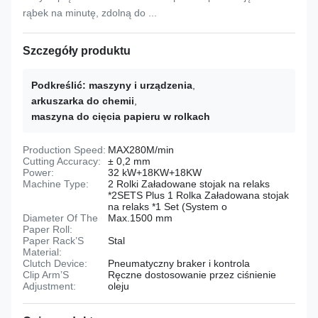
rąbek na minutę, zdolną do ...
Szczegóły produktu
Podkreślić:
maszyny i urządzenia
,
arkuszarka do chemii
,
maszyna do cięcia papieru w rolkach
Production Speed:
MAX280M/min
Cutting Accuracy:
± 0,2 mm
Power:
32 kW+18KW+18KW
Machine Type:
2 Rolki Załadowane stojak na relaks
*2SETS Plus 1 Rolka Załadowana stojak
na relaks *1 Set (System o
Diameter Of The
Max.1500 mm
Paper Roll:
Paper Rack’S
Stal
Material:
Clutch Device:
Pneumatyczny braker i kontrola
Clip Arm’S
Ręczne dostosowanie przez ciśnienie
Adjustment:
oleju