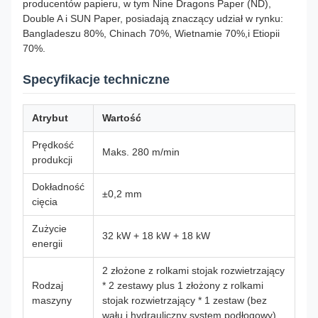
producentów papieru, w tym Nine Dragons Paper (ND),
Double A i SUN Paper, posiadają znaczący udział w rynku:
Bangladeszu 80%, Chinach 70%, Wietnamie 70%,i Etiopii
70%.
Specyfikacje techniczne
Atrybut
Wartość
Prędkość
Maks. 280 m/min
produkcji
Dokładność
±0,2 mm
cięcia
Zużycie
32 kW + 18 kW + 18 kW
energii
2 złożone z rolkami stojak rozwietrzający
Rodzaj
* 2 zestawy plus 1 złożony z rolkami
maszyny
stojak rozwietrzający * 1 zestaw (bez
wału i hydrauliczny system podłogowy)