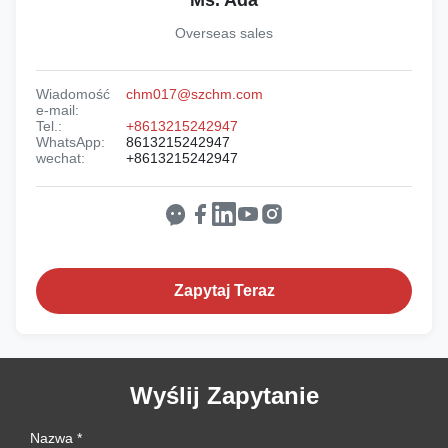
Ms. Ada
Overseas sales
Wiadomość
chm017@szchm.com
e-mail:
Tel.:
+8613215242947
WhatsApp:
8613215242947
wechat:
+8613215242947
Zapytaj Teraz
Wyślij Zapytanie
Nazwa *