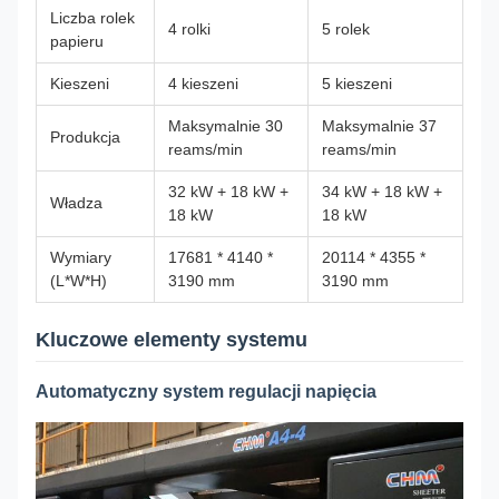
Liczba rolek
4 rolki
5 rolek
papieru
Kieszeni
4 kieszeni
5 kieszeni
Maksymalnie 30
Maksymalnie 37
Produkcja
reams/min
reams/min
32 kW + 18 kW +
34 kW + 18 kW +
Władza
18 kW
18 kW
Wymiary
17681 * 4140 *
20114 * 4355 *
(L*W*H)
3190 mm
3190 mm
Kluczowe elementy systemu
Automatyczny system regulacji napięcia