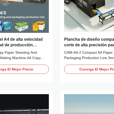
l A4 de alta velocidad
Plancha de diseño compa
ad de producción
corte de alta precisión pa
80 m/min y precisión de
toneladas por día Línea d
py Paper Sheeting And
CHM-A4-2 Compact A4 Paper 
2 mm para cortar papel
producción A4
 Making Machine A4 Copy
Packaging Production Line Sm
os
s With 5 Rolls Production
Paper 2 Rolls 4 Pockets Shee
 Cutting And Packing Machine
Packing Production Line A4 Pa
iga El Mejor Precio
Consiga El Mejor Pr
iew CHM-A4-4/5 high-speed
Machine Product Specifications
e with output of 20/25/35
Value Paper Width Gross widt
ute, capable of 20/25/30
width 840mm Cutting numbers 
s. The first ...
210mm (width) Paper ...