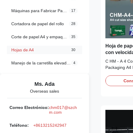
Máquinas para Fabricar Papel A4
17
Cortadora de papel del rollo
28
Corte de papel A4 y empaquetadora
35
Hoja de pape
Hojas de A4
30
con velocid
máxima de 2
C HM - A 4 Co
Manejo de la carretilla elevadora
4
corte de ±0,
Packaging A4
A4 en 5 roll
Paper 4 Pocket
Line A4 Paper
Cons
Ms. Ada
Product Overv
Overseas sales
production lin
reams per min
tonnes in 8 hour
Correo Electrónico:
chm017@szch
m.com
Teléfono:
+8613215242947