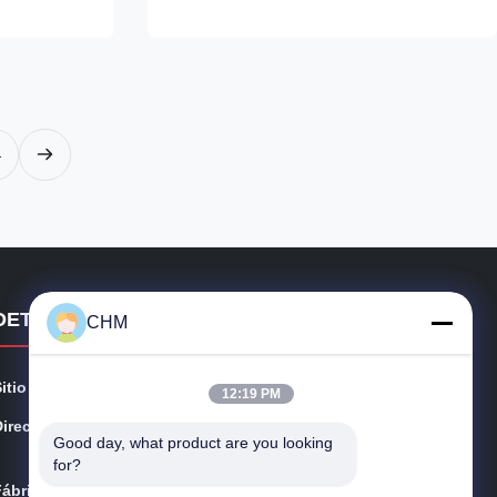
400mm.
sheeting and packaging production line that
meter 3"
utilizes advanced Twin Rotary Knife
...
Synchronize Sheeting technologies. ...
4
DETALLES DE CONTACTO
CHM
Sitio Web:
chmmachinery.com
12:19 PM
Dirección:
Piso, 16/FL, Fase 2, Centro industrial Superluck, No.57
Good day, what product are you looking 
Sha Tsui Road, Tsuen Wan, N.T.Hong Kong
for?
Fábrica:
No.2 calle Qiaotai, calle oeste de Qiaoxin, ciudad de Qi