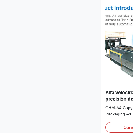
Alta veloci
precisión de
de línea de
CHM-A4 Copy 
Packaging A4
Fully Automat
Production Li
Cons
Packing Mach