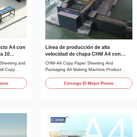
cto A4 con
Línea de producción de alta
ra 10
velocidad de chapa CHM A4 con
e
velocidad máxima de 280 m/min y
Sheeting and
CHM-A4 Copy Paper Sheeting And
precisión de corte de ±0,2 mm
all Copy
Packaging A4 Making Machine Product
ting & Ream
Overview CHM-A4-4/5 high-speed
per Cutting
production line with output of 20/25/35
ecio
Consiga El Mejor Precio
 Attribute
reams per minute, capable of 20/25/30
h 850 mm, net
tonnes in 8 hours. The first high double
2 cutting-A4
rotray A4 copy production line was
manufactured by CHM Machinery.From
2006 to the ...