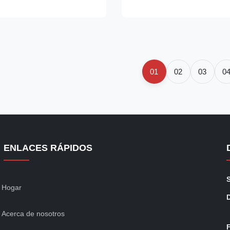
eed production line with
Paper roll's diameter Max.Ф1
5/35 reams per minute,
Min.Ф600mm Paper core's dia
5/30 tonnes in 8 ...
(76.2mm) or according to client 
01
02
03
0
ENLACES RÁPIDOS
Hogar
Acerca de nosotros