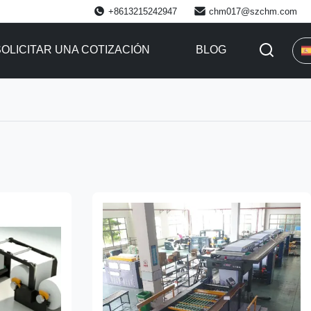
+8613215242947
chm017@szchm.com
SOLICITAR UNA COTIZACIÓN
BLOG