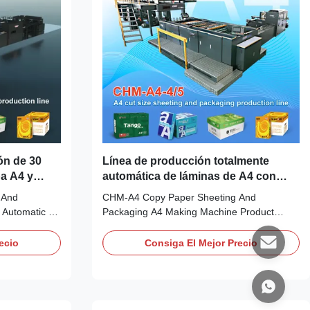
ón de 30
Línea de producción totalmente
pa A4 y
automática de láminas de A4 con
máxima de
velocidad máxima de 280 m/min y
 And
CHM-A4 Copy Paper Sheeting And
corte de
precisión de corte de ±0,2 mm
 Automatic A4
Packaging A4 Making Machine Product
Knife) Packing
Overview CHM-A4-4/5 high-speed
& Bielomati A4
production line with output of 20/25/35
ecio
Consiga El Mejor Precio
achine
reams per minute, capable of 20/25/30
 high-speed
tonnes in 8 hours. The first high double
20/25/35
rotray A4 copy production line was
manufactured by CHM Machinery.From