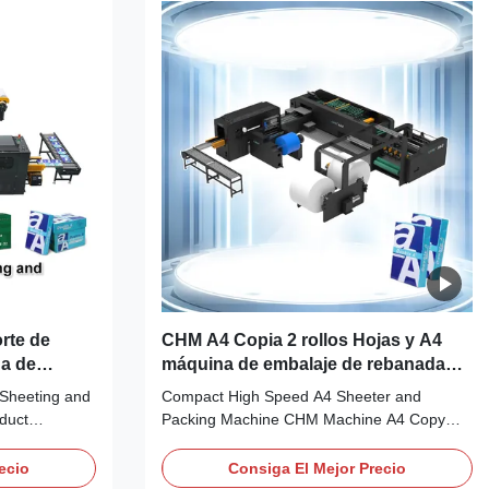
2006 to the ...
rte de
CHM A4 Copia 2 rollos Hojas y A4
a de
máquina de embalaje de rebanada
ina A3 A4
Producción de 200 toneladas por
Sheeting and
Compact High Speed A4 Sheeter and
mes Línea de producción de papel
duct
Packing Machine CHM Machine A4 Copy
A4
Paper Width
Paper Production Line Product Overview
th 840mm
The CHM-A4-2 rolls is a compact, space-
ecio
Consiga El Mejor Precio
210mm (width)
saving, high-efficiency A4 copy paper