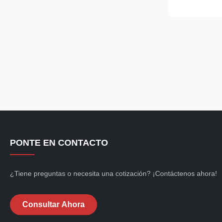
A4-4/5 high-sp
output of 20/2
capable of 20/2
PONTE EN CONTACTO
¿Tiene preguntas o necesita una cotización? ¡Contáctenos ahora!
Consultar Ahora