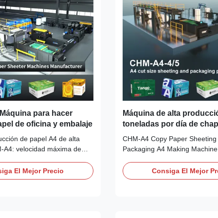
Máquina para hacer
Máquina de alta producci
pel de oficina y embalaje
toneladas por día de cha
embalaje con velocidad 
cción de papel A4 de alta
CHM-A4 Copy Paper Sheeting
280 m/min y precisión de 
-A4: velocidad máxima de
Packaging A4 Making Machine
±0,2 mm
cisión de corte de ±0,2 mm,
Paper Cutting (Double Rotary 
35 resmas/min. Más de 19
Machine--Alternative e.c.h Will
iga El Mejor Precio
Consiga El Mejor Pr
automatización PLC, sistema
Paper Sheeter And Packing M
eje. Precios directos de fábrica
Product Overview CHM-A4-4/5
arantía.
production line with output of 
reams per minute, capable ...