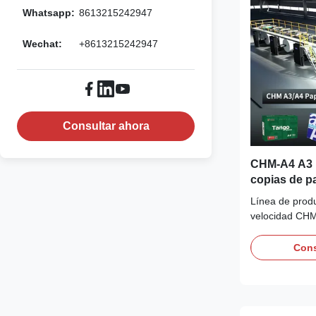
Whatsapp:
8613215242947
Wechat:
+8613215242947
Consultar ahora
CHM-A4 A3 
copias de pa
Línea de produ
velocidad CHM
280 m/min, pre
salida de 20-
Cons
años de I+D, 
hidráulico sin 
con 1 año de g