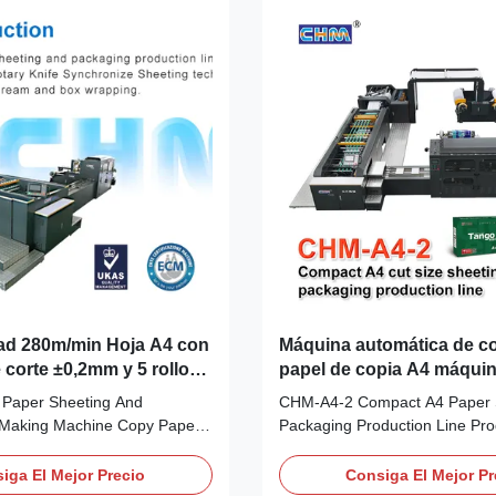
dad 280m/min Hoja A4 con
Máquina automática de co
 corte ±0,2mm y 5 rollos
papel de copia A4 máquin
 producción A4 cargada
embalaje de papel de ofic
Paper Sheeting And
CHM-A4-2 Compact A4 Paper 
 Making Machine Copy Paper
Packaging Production Line Pro
ic Sheeting & Ream Packing
Specifications Attribute Value 
neA4 Size Paper Cutting And
Gross width 850 mm, net wid
iga El Mejor Precio
Consiga El Mejor Pr
ine Product Overview CHM-
Cutting numbers 2 cutting-A4 