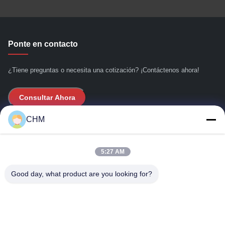
Ponte en contacto
¿Tiene preguntas o necesita una cotización? ¡Contáctenos ahora!
Consultar Ahora
CHM
Enlaces rápidos
5:27 AM
Hogar
Acerca de nosotros
Good day, what product are you looking for?
productos
Éntrenos en contacto con