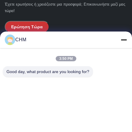
Έχετε ερωτήσεις ή χρειάζεστε μια προσφορά; Επικοινωνήστε μαζί μας
τώρα!
Ερώτηση Τώρα
CHM
Γρήγοροι Σύνδεσμοι
3:50 PM
Σπίτι
Σχετικά με εμάς
Good day, what product are you looking for?
προϊόντα
Μας ελάτε σε επαφή με
Στοιχεία Επικοινωνίας
Διεύθυνση:
Σπίτι, 16/FL, Φάση 2, Superluck Industrial Centre, αριθ. 57
Sha Tsui Road, Tsuen Wan, N.T.Hong Kong