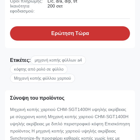
Όροι πληρωμής:
L/c, d/a, d/p, t/t
Ικανότητα
200 σετ
εφοδιασμού:
Ερώτηση Τώρα
Ετικέτες:
μηχανή κοπής φύλλων a4
κόφτης από ρολό σε φύλλο
Μηχανή κοπής φύλλου χαρτιού
Σύνοψη του προϊόντος
Μηχανή κοπής χαρτιού CHM-SGT1400H υψηλής ακρίβειας
με σύγχρονη κοπή Μηχανή κοπής χαρτιού CHM-SGT1400H
υψηλής ακρίβειας με διπλό περιστροφικό κόφτη Επισκόπηση
προϊόντος Η μηχανή κοπής χαρτιού υψηλής ακρίβειας
Synchronize-fly προσφέρει καθαρές κοπές χωρίς ίνες με