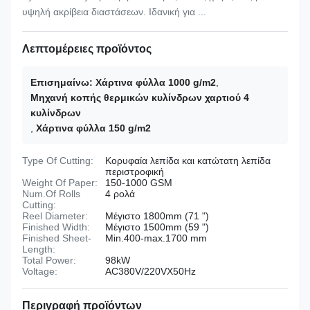
υψηλή ακρίβεια διαστάσεων. Ιδανική για ...
Λεπτομέρειες προϊόντος
Επισημαίνω:
Χάρτινα φύλλα 1000 g/m2
,
Μηχανή κοπής θερμικών κυλίνδρων χαρτιού 4
κυλίνδρων
,
Χάρτινα φύλλα 150 g/m2
Type Of Cutting:
Κορυφαία λεπίδα και κατώτατη λεπίδα
περιστροφική
Weight Of Paper:
150-1000 GSM
Num.Of Rolls
4 ρολά
Cutting:
Reel Diameter:
Μέγιστο 1800mm (71 ")
Finished Width:
Μέγιστο 1500mm (59 ")
Finished Sheet-
Min.400-max.1700 mm
Length:
Total Power:
98kW
Voltage:
AC380V/220VX50Hz
Περιγραφή προϊόντων