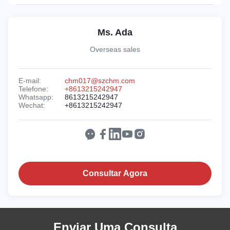
Ms. Ada
Overseas sales
E-mail:
chm017@szchm.com
Telefone:
+8613215242947
Whatsapp:
8613215242947
Wechat:
+8613215242947
Consultar Agora
Enviar Uma Consulta