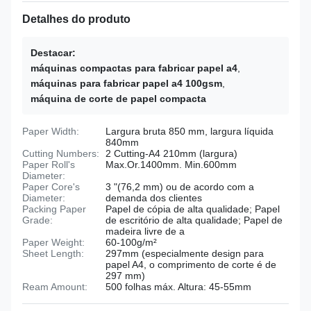
Detalhes do produto
Destacar:
máquinas compactas para fabricar papel a4
,
máquinas para fabricar papel a4 100gsm
,
máquina de corte de papel compacta
Paper Width:
Largura bruta 850 mm, largura líquida
840mm
Cutting Numbers:
2 Cutting-A4 210mm (largura)
Paper Roll's
Max.Or.1400mm. Min.600mm
Diameter:
Paper Core's
3 "(76,2 mm) ou de acordo com a
Diameter:
demanda dos clientes
Packing Paper
Papel de cópia de alta qualidade; Papel
Grade:
de escritório de alta qualidade; Papel de
madeira livre de a
Paper Weight:
60-100g/m²
Sheet Length:
297mm (especialmente design para
papel A4, o comprimento de corte é de
297 mm)
Ream Amount:
500 folhas máx. Altura: 45-55mm