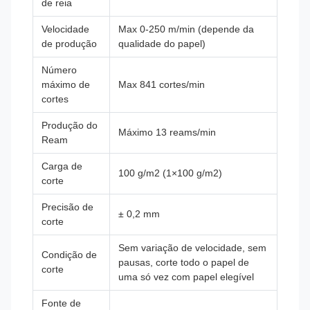
de reia
Velocidade
Max 0-250 m/min (depende da
de produção
qualidade do papel)
Número
máximo de
Max 841 cortes/min
cortes
Produção do
Máximo 13 reams/min
Ream
Carga de
100 g/m2 (1×100 g/m2)
corte
Precisão de
± 0,2 mm
corte
Sem variação de velocidade, sem
Condição de
pausas, corte todo o papel de
corte
uma só vez com papel elegível
Fonte de