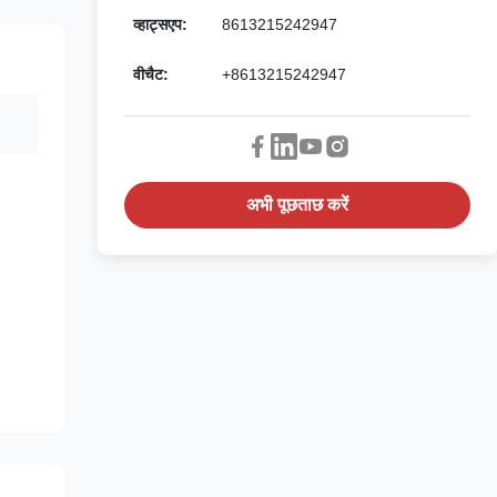
व्हाट्सएप:
8613215242947
वीचैट:
+8613215242947
अभी पूछताछ करें