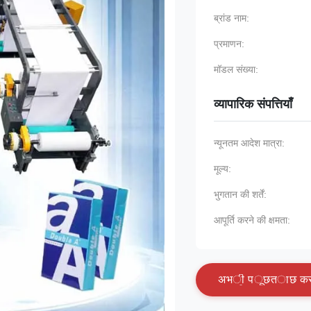
ब्रांड नाम:
प्रमाणन:
मॉडल संख्या:
व्यापारिक संपत्तियाँ
न्यूनतम आदेश मात्रा:
मूल्य:
भुगतान की शर्तें:
आपूर्ति करने की क्षमता:
अ
भ
ी
प
ू
छ
त
ा
छ
क