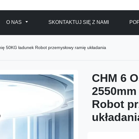
O NAS
SKONTAKTUJ SIĘ Z NAMI
POP
ę 50KG ładunek Robot przemysłowy ramię układania
CHM 6 O
2550mm 
Robot p
układani