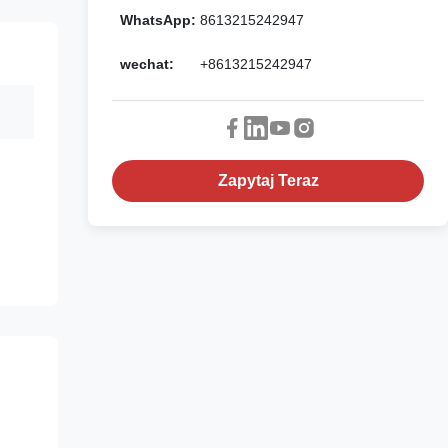
WhatsApp:
8613215242947
wechat:
+8613215242947
Zapytaj Teraz