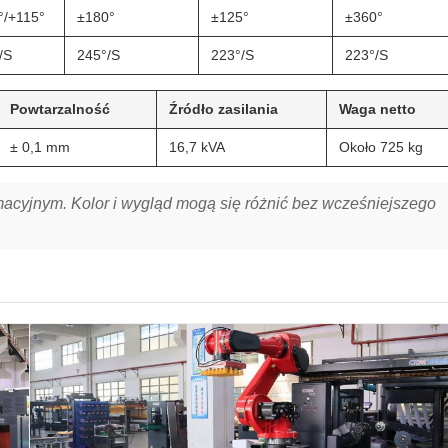
°/+115°
±180°
±125°
±360°
/S
245°/S
223°/S
223°/S
Powtarzalność
Źródło zasilania
Waga netto
± 0,1 mm
16,7 kVA
Około 725 kg
macyjnym. Kolor i wygląd mogą się różnić bez wcześniejszego