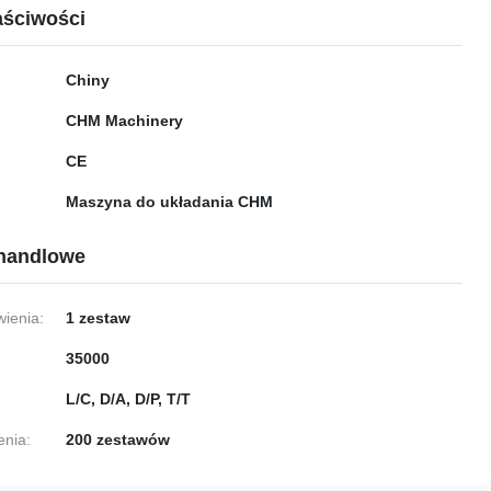
ściwości
Chiny
CHM Machinery
CE
Maszyna do układania CHM
handlowe
ienia:
1 zestaw
35000
L/C, D/A, D/P, T/T
enia:
200 zestawów