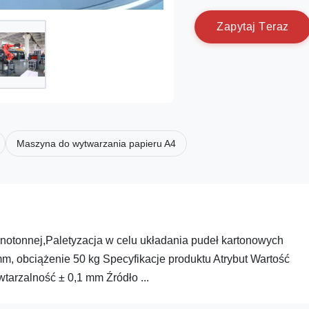
Z
a
p
y
t
a
j
T
e
r
a
z
Maszyna do wytwarzania papieru A4
otonnej,Paletyzacja w celu układania pudeł kartonowych
 obciążenie 50 kg Specyfikacje produktu Atrybut Wartość
arzalność ± 0,1 mm Źródło ...