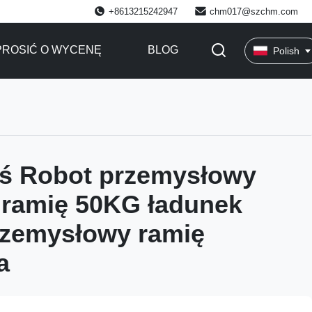
+8613215242947
chm017@szchm.com
ROSIĆ O WYCENĘ
BLOG
Polish
ś Robot przemysłowy
ramię 50KG ładunek
rzemysłowy ramię
a