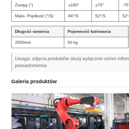
Zasięg (°)
±160°
±70°
-75
Maks. Prędkość (°/S)
84°/S
52°/S
52°
Długość ramienia
Pojemność ładowania
2550mm
50 kg
Uwaga: zdjęcia produktów służą wyłącznie celom infor
powiadomienia.
Galeria produktów