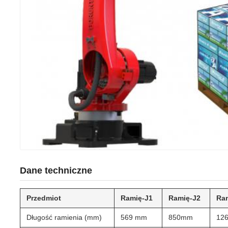
Dane techniczne
Przedmiot
Ramię-J1
Ramię-J2
Ra
Długość ramienia (mm)
569 mm
850mm
12