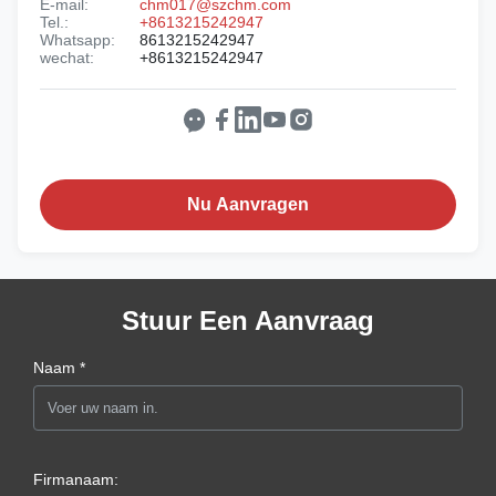
E-mail:
chm017@szchm.com
Tel.:
+8613215242947
Whatsapp:
8613215242947
wechat:
+8613215242947
Nu Aanvragen
Stuur Een Aanvraag
Naam *
Firmanaam: