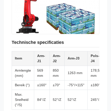
Technische specificaties
Arm-
Arm-
Pols-
Po
Item
Arm-J3
J1
J2
J4
J
Armlengte
569
850
178,5
1263 mm
-
(mm)
mm
mm
mm
Bereik (°)
±160°
±70°
-75°/+115°
±180°
±
Max.
Snelheid
84°/Z
52°/Z
52°/Z
245°/Z
2
(°/S)