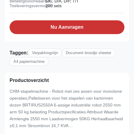
Betalingsvoorwaarden:
L/C, D/A, D/P, T/T
Toeleveringsvermogen:
200 sets
Nu Aanvragen
Taggen:
Verpakkingslijn
Document broodje sheeter
A4 papiermachine
Productoverzicht
CHM-stapelmachine - Robot met zes assen voor monotone
operaties,Palletiseren voor het stapelen van kartonnen
dozen BRTIRUS2550A 6-assige industriële robot 2550 mm
arm 50 kg belasting Productspecificaties Attribuut Waarde
Armlengte 2550 mm Laadvermogen 50KG Herhaalbaarheid
±0,1 mm Stroombron 16,7 KVA ...