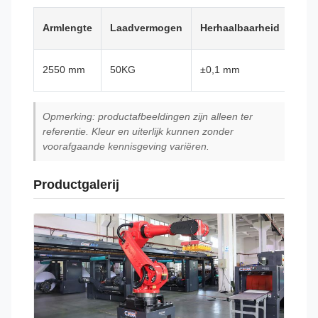
Armlengte
Laadvermogen
Herhaalbaarheid
Str
2550 mm
50KG
±0,1 mm
16,7
Opmerking: productafbeeldingen zijn alleen ter
referentie. Kleur en uiterlijk kunnen zonder
voorafgaande kennisgeving variëren.
Productgalerij