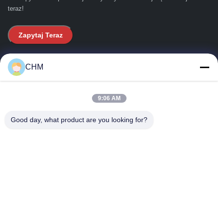
teraz!
Zapytaj Teraz
Szybkie linki
CHM
Do domu
9:06 AM
O nas
Good day, what product are you looking for?
produkty
Skontaktuj się z nami
Szczegóły kontaktowe
Adres:
Mieszkanie 16/FL, faza 2, Centrum Przemysłowe
Superluck, nr 57 Sha Tsui Road, Tsuen Wan, NT.Hong
Kong