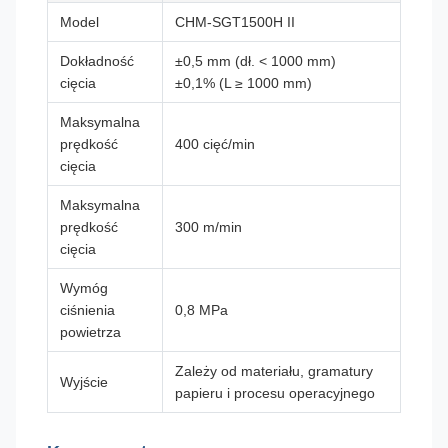
Model
CHM-SGT1500H II
Dokładność
±0,5 mm (dł. < 1000 mm)
cięcia
±0,1% (L ≥ 1000 mm)
Maksymalna
prędkość
400 cięć/min
cięcia
Maksymalna
prędkość
300 m/min
cięcia
Wymóg
ciśnienia
0,8 MPa
powietrza
Zależy od materiału, gramatury
Wyjście
papieru i procesu operacyjnego