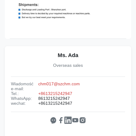
Ms. Ada
Overseas sales
Wiadomość
chm017@szchm.com
e-mail:
Tel.:
+8613215242947
WhatsApp:
8613215242947
wechat:
+8613215242947